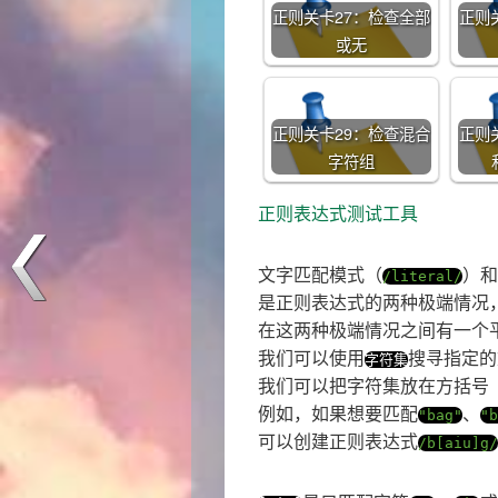
正则关卡27：检查全部
正则
或无
正则关卡29：检查混合
正则
字符组
正则表达式测试工具
文字匹配模式（
）和
/literal/
是正则表达式的两种极端情况
在这两种极端情况之间有一个
我们可以使用
搜寻指定的
字符集
我们可以把字符集放在方括号
例如，如果想要匹配
、
"bag"
"b
可以创建正则表达式
/b[aiu]g/