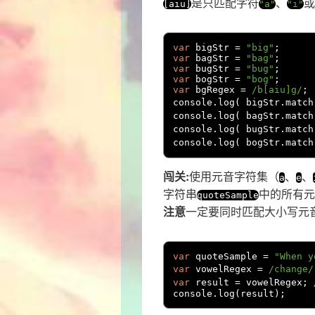
是只匹配字符
、
或
[
aiu
]
"a"
"i"
var
 bigStr 
=
"big"
;
var
 bagStr 
=
"bag"
;
var
 bugStr 
=
"bug"
;
var
 bogStr 
=
"bog"
;
var
 bgRegex 
=
/b[aiu]g/
;
console
.
log
(
 bigStr
.
match
console
.
log
(
 bagStr
.
match
console
.
log
(
 bugStr
.
match
console
.
log
(
 bogStr
.
match
闯关:
使用元音字符集（
、
、
a
e
字符串
中的所有元
quoteSample
注意
一定要同时匹配大小写元
var
 quoteSample 
=
"When y
var
 vowelRegex 
=
/change/
var
 result 
=
 vowelRegex
;
console
.
log
(
result
);