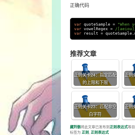
正确代码
var
 quoteSample 
=
"When y
var
 vowelRegex 
=
/[aeiou]
var
 result 
=
 quoteSample
.
推荐文章
正则关卡24：指定匹配
正则
的上限和下限
正则关卡23：匹配非空
正则
白字符
藏羚骸
将此文章已发布到
正则表达式
等目
标签为
正则
,
正则表达式