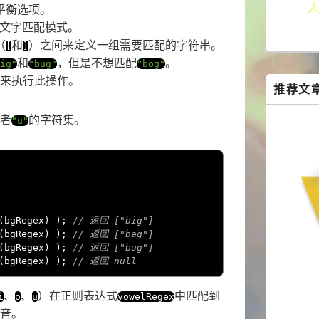
平衡选项。
文字匹配模式。
（
和
）之间来定义一组需要匹配的字符串。
[
]
和
，但是不想匹配
。
ig"
"bug"
"bog"
来执行此操作。
推荐文
者
的字符集。
"u"
(
bgRegex
)
);
// 返回 ["big"]
(
bgRegex
)
);
// 返回 ["bag"]
(
bgRegex
)
);
// 返回 ["bug"]
(
bgRegex
)
);
// 返回 null
、
、
）在正则表达式
中匹配到
i
o
u
vowelRegex
音。