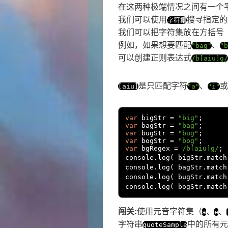
在这两种极端情况之间有一个
我们可以使用
搜寻指定的
字符集
我们可以把字符集放在方括号
例如，如果想要匹配
、
"bag"
"b
可以创建正则表达式
/b[aiu]g/
是只匹配字符
、
或
[
aiu
]
"a"
"i"
var
 bigStr 
=
"big"
;
var
 bagStr 
=
"bag"
;
var
 bugStr 
=
"bug"
;
var
 bogStr 
=
"bog"
;
var
 bgRegex 
=
/b[aiu]g/
;
console
.
log
(
 bigStr
.
match
console
.
log
(
 bagStr
.
match
console
.
log
(
 bugStr
.
match
console
.
log
(
 bogStr
.
match
闯关:
使用元音字符集（
、
、
a
e
字符串
中的所有元
quoteSample