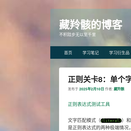
藏羚骸的博客
不积跬步无以至千里
Primary
首页
学习笔记
学习衍生品
menu
正则关卡8：单个
发布于
2025年2月10日
作者:
藏羚骸
正则表达式测试工具
文字匹配模式（
）和
/literal/
是正则表达式的两种极端情况