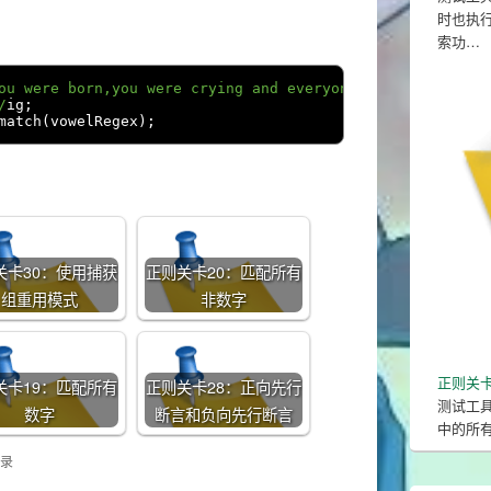
时也执
索功…
ou were born,you were crying and everyone around you was
/
ig
;
match
(
vowelRegex
);
关卡30：使用捕获
正则关卡20：匹配所有
组重用模式
非数字
正则关
关卡19：匹配所有
正则关卡28：正向先行
测试工具
数字
断言和负向先行断言
中的所
录