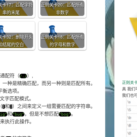
关卡17：匹配字符
正则关卡20：匹配所有
串的末尾
非数字
关卡32：删除开头
正则关卡18：匹配所有
和结尾的空白
的字母和数字
通配符（
）,
/./
正则关卡
，一种是精确匹配，而另一种则是匹配所有。
具 我们
平衡选项。
我们也
文字匹配模式。
（
和
）之间来定义一组需要匹配的字符串。
[
]
和
，但是不想匹配
。
ig"
"bug"
"bog"
来执行此操作。