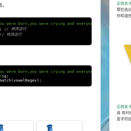
正则关卡
音。
罪犯逃
你知道
ou were born,you were crying and everyone around you was
;
// 修改这行
// 修改这行
ou were born,you were crying and everyone around you was
/
ig
;
match
(
vowelRegex
);
正则关卡
具 有时
查字符组