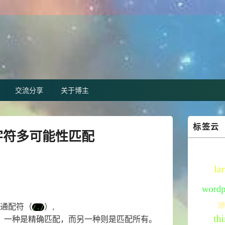
交流分享
关于博主
Primary
标签云
Sidebar
字符多可能性匹配
Widget
Area
通配符（
）,
/./
，一种是精确匹配，而另一种则是匹配所有。