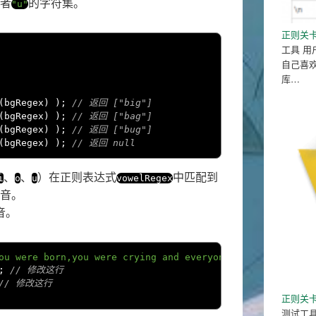
者
的字符集。
"u"
正则关卡
工具 
自己喜
库…
(
bgRegex
)
);
// 返回 ["big"]
(
bgRegex
)
);
// 返回 ["bag"]
(
bgRegex
)
);
// 返回 ["bug"]
(
bgRegex
)
);
// 返回 null
、
、
）在正则表达式
中匹配到
i
o
u
vowelRegex
音。
音。
ou were born,you were crying and everyone around you was
;
// 修改这行
// 修改这行
正则关
测试工