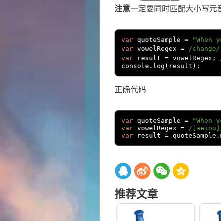
注意
一定要同时匹配大小写元
var
 quoteSample 
=
"When y
var
 vowelRegex 
=
/change/
var
 result 
=
 vowelRegex
;
console
.
log
(
result
);
正确代码
var
 quoteSample 
=
"When y
var
 vowelRegex 
=
/[aeiou]
var
 result 
=
 quoteSample
.
推荐文章