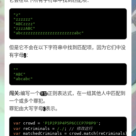
"z"
"zzzzzz"
"ABCzzzz"
"zzzzABC"
"abczzzzzzzzzzzzzzzzzzzzzabc"
但是它不会在以下字符串中找到匹配项，因为它们中没
有字母
：
z
""
"ABC"
"abcabc"
闯关:
编写一个
正则表达式，在一组其他人中匹配到
贪婪
一个或多个罪犯。
罪犯由大写字母
表示。
C
var
 crowd 
=
'P1P2P3P4P5P6CCCP7P8P9'
;
var
 reCriminals 
=
/./
;
// 修改这行
var
 matchedCriminals 
=
 crowd
.
match
(
reCriminals
);