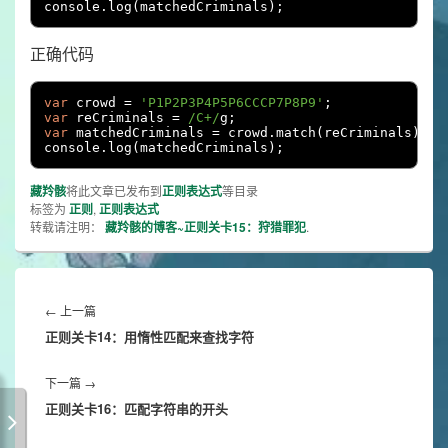
console
.
log
(
matchedCriminals
);
正确代码
var
 crowd 
=
'P1P2P3P4P5P6CCCP7P8P9'
;
var
 reCriminals 
=
/C+/
g
;
var
 matchedCriminals 
=
 crowd
.
match
(
reCriminals
);
console
.
log
(
matchedCriminals
);
藏羚骸
将此文章已发布到
正则表达式
等目录
标签为
正则
,
正则表达式
转载请注明：
藏羚骸的博客~正则关卡15：狩猎罪犯
.
文
章
Previous
←
上一篇
导
正则关卡14：用惰性匹配来查找字符
post:
航
Next
下一篇
→
正则关卡16：匹配字符串的开头
post: