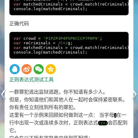
var
 matchedCriminals 
=
 crowd
.
match
(
reCriminals
);
console
.
log
(
matchedCriminals
);
正确代码
var
 crowd 
=
'P1P2P3P4P5P6CCCP7P8P9'
;
var
 reCriminals 
=
/C+/
g
;
var
 matchedCriminals 
=
 crowd
.
match
(
reCriminals
);
console
.
log
(
matchedCriminals
);
正则表达式测试工具
一群罪犯逃出监狱逃跑，你不知道有多少人。
但是，你知道他们和其他人在一起时会保持紧密联系。
你有责任立刻找到所有的罪犯。
这里有一个示例来回顾如何做到这一点： 当字母
在一
z
行中出现一次或连续多次时，正则表达式
会匹配到
/z+/
它。
它会在以下所有字符串中找到匹配项：