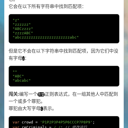
它会在以下所有字符串中找到匹配项：
"z"
"zzzzzz"
"ABCzzzz"
"zzzzABC"
"abczzzzzzzzzzzzzzzzzzzzzabc"
但是它不会在以下字符串中找到匹配项，因为它们中没
有字母
：
z
""
"ABC"
"abcabc"
闯关:
编写一个
正则表达式，在一组其他人中匹配到
贪婪
一个或多个罪犯。
罪犯由大写字母
表示。
C
var
 crowd 
=
'P1P2P3P4P5P6CCCP7P8P9'
;
var
 reCriminals 
=
/./
;
// 修改这行