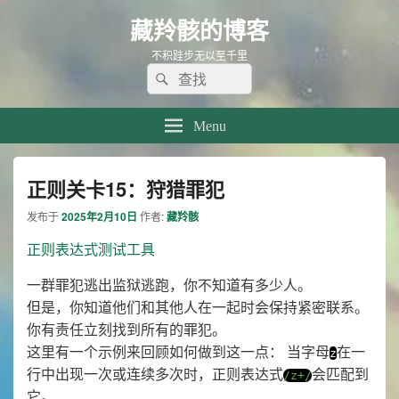
藏羚骸的博客
不积跬步无以至千里
Search
Search
for:
Menu
正则关卡15：狩猎罪犯
发布于
2025年2月10日
作者:
藏羚骸
正则表达式测试工具
一群罪犯逃出监狱逃跑，你不知道有多少人。
但是，你知道他们和其他人在一起时会保持紧密联系。
你有责任立刻找到所有的罪犯。
这里有一个示例来回顾如何做到这一点： 当字母
在一
z
行中出现一次或连续多次时，正则表达式
会匹配到
/z+/
它。