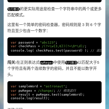
的更实际用途是检查一个字符串中的两个或更多
先行断言
匹配模式。
这里有一个简单的密码检查器，密码规则是 3 到 6 个字
符且至少包含一个数字：
var
 password 
=
"abc123"
;
var
 checkPass 
=
/(?=\w{3,6})(?=\D*\d)/
;
console
.
log
(
 checkPass
.
test
(
password
)
);
// 返回 tr
闯关:
在正则表达式
中使用
以匹配大于5
pwRegex
先行断言
个字符且有两个连续数字的密码，并且不能以数字开
头。
var
 sampleWord 
=
"astronaut"
;
var
 pwRegex 
=
/change/
;
// 修改这行
var
 result 
=
 pwRegex
.
test
(
sampleWord
);
console
.
log
(
result
);