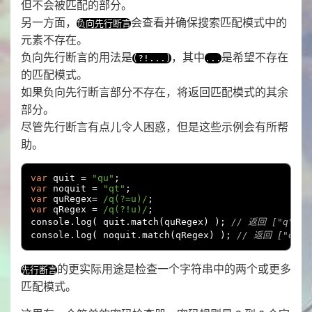
但不会被匹配的部分。
另一方面，
会查看并确保搜索匹配模式中的
负向先行断言
元素不存在。
负向先行断言的用法是
，其中
是希望不存在
(?!...)
...
的匹配模式。
如果负向先行断言部分不存在，将返回匹配模式的其余
部分。
尽管先行断言有点儿令人困惑，但是这些示例会有所帮
助。
var
 quit 
=
"qu"
;
var
 noquit 
=
"qt"
;
var
 quRegex
=
/q(?=u)/
;
var
 qRegex 
=
/q(?!u)/
;
console
.
log
(
 quit
.
match
(
quRegex
)
);
// 返回 ["q"]
console
.
log
(
 noquit
.
match
(
qRegex
)
);
// 返回 ["q"]
的更实际用途是检查一个字符串中的两个或更多
先行断言
匹配模式。