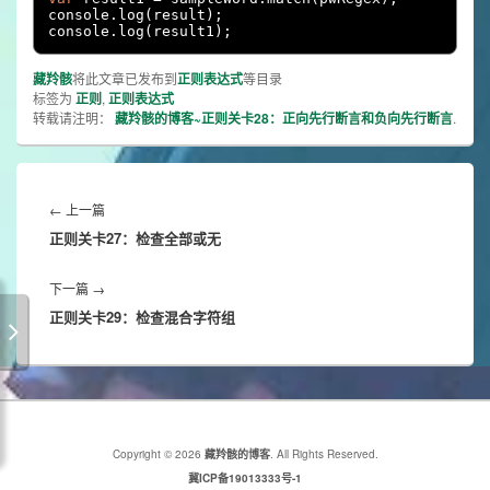
console
.
log
(
result
);
console
.
log
(
result1
);
藏羚骸
将此文章已发布到
正则表达式
等目录
标签为
正则
,
正则表达式
转载请注明：
藏羚骸的博客~正则关卡28：正向先行断言和负向先行断言
.
文
章
Previous
←
上一篇
导
正则关卡27：检查全部或无
post:
航
Next
下一篇
→
正则关卡29：检查混合字符组
post:
Copyright © 2026
藏羚骸的博客
. All Rights Reserved.
冀ICP备19013333号-1