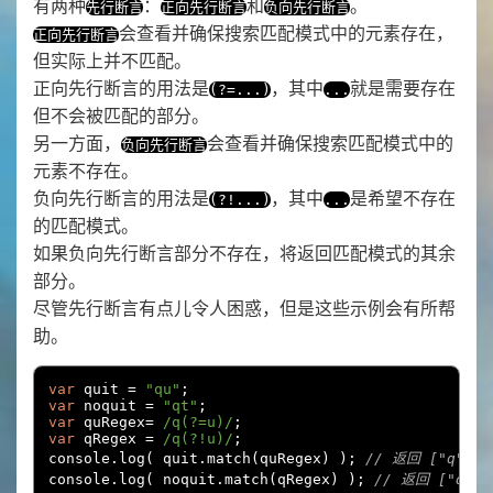
有两种
：
和
。
先行断言
正向先行断言
负向先行断言
会查看并确保搜索匹配模式中的元素存在，
正向先行断言
但实际上并不匹配。
正向先行断言的用法是
，其中
就是需要存在
(?=...)
...
但不会被匹配的部分。
另一方面，
会查看并确保搜索匹配模式中的
负向先行断言
元素不存在。
负向先行断言的用法是
，其中
是希望不存在
(?!...)
...
的匹配模式。
如果负向先行断言部分不存在，将返回匹配模式的其余
部分。
尽管先行断言有点儿令人困惑，但是这些示例会有所帮
助。
var
 quit 
=
"qu"
;
var
 noquit 
=
"qt"
;
var
 quRegex
=
/q(?=u)/
;
var
 qRegex 
=
/q(?!u)/
;
console
.
log
(
 quit
.
match
(
quRegex
)
);
// 返回 ["q"]
console
.
log
(
 noquit
.
match
(
qRegex
)
);
// 返回 ["q"]