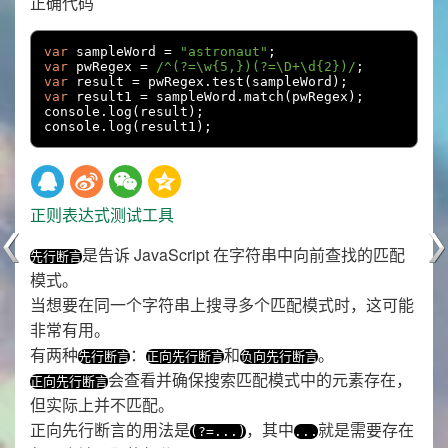
正确代码
var
 sampleWord 
=
"astronaut"
;
var
 pwRegex 
=
/^(?=\w{5,})(?=\D+\d{2})/
;
var
 result 
=
 pwRegex
.
test
(
sampleWord
);
var
 result1 
=
 sampleWord
.
match
(
pwRegex
);
console
.
log
(
result
);
console
.
log
(
result1
);
正则表达式测试工具
是告诉 JavaScript 在字符串中向前查找的匹配
先行断言
模式。
当想要在同一个字符串上搜寻多个匹配模式时，这可能
非常有用。
有两种
：
和
。
先行断言
正向先行断言
负向先行断言
会查看并确保搜索匹配模式中的元素存在，
正向先行断言
但实际上并不匹配。
正向先行断言的用法是
，其中
就是需要存在
(?=...)
...