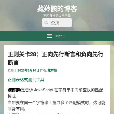
藏羚骸的博客
不积跬步无以至千里
Search
Search
for:
Menu
正则关卡28：正向先行断言和负向先行
断言
发布于
2025年2月10日
作者:
藏羚骸
正则表达式测试工具
是告诉 JavaScript 在字符串中向前查找的匹配
先行断言
模式。
当想要在同一个字符串上搜寻多个匹配模式时，这可能
非常有用。