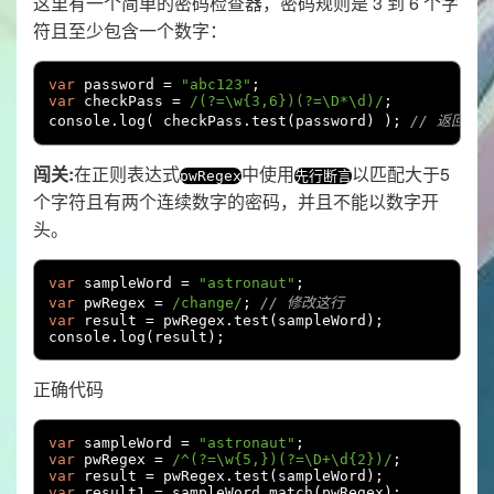
这里有一个简单的密码检查器，密码规则是 3 到 6 个字
符且至少包含一个数字：
var
 password 
=
"abc123"
;
var
 checkPass 
=
/(?=\w{3,6})(?=\D*\d)/
;
console
.
log
(
 checkPass
.
test
(
password
)
);
// 返回 tr
闯关:
在正则表达式
中使用
以匹配大于5
pwRegex
先行断言
个字符且有两个连续数字的密码，并且不能以数字开
头。
var
 sampleWord 
=
"astronaut"
;
var
 pwRegex 
=
/change/
;
// 修改这行
var
 result 
=
 pwRegex
.
test
(
sampleWord
);
console
.
log
(
result
);
正确代码
var
 sampleWord 
=
"astronaut"
;
var
 pwRegex 
=
/^(?=\w{5,})(?=\D+\d{2})/
;
var
 result 
=
 pwRegex
.
test
(
sampleWord
);
var
 result1 
=
 sampleWord
.
match
(
pwRegex
);