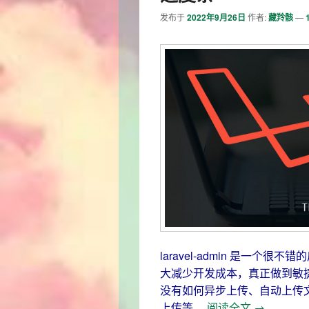
发布于
2022年9月26日
作者:
藏羚骸
—
laravel-admin 是一
大减少开发成本，真正做到敏
没有如何异步上传、自动上传
larave
上传等。
阅读全文
→