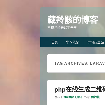
藏羚骸的博客
不积跬步无以至千里
Primary
首页
学习笔记
学习衍生品
menu
TAG ARCHIVES:
LARAV
php在线生成二维
发布于
2023年11月8日
作者:
藏羚骸