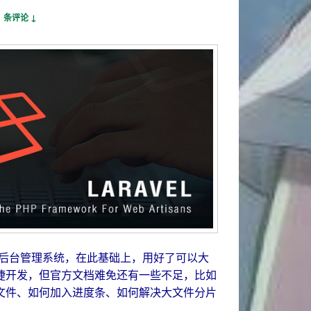
1 条评论 ↓
个很不错的后台管理系统，在此基础上，用好了可以大
捷开发，但官方文档难免还有一些不足，比如
文件、如何加入进度条、如何解决大文件分片
l-admin 文件上传改为异步分片上传加进度条