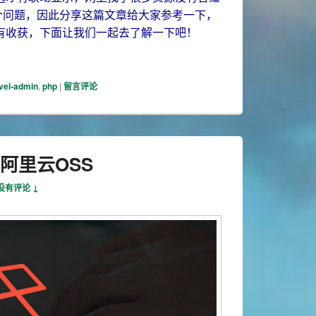
了这个问题，因此分享这篇文章给大家参考一下，
有收获，下面让我们一起去了解一下吧！
n单选联动时编辑默认没选上
vel-admin
,
php
|
留言评论
件到阿里云OSS
没有评论 ↓