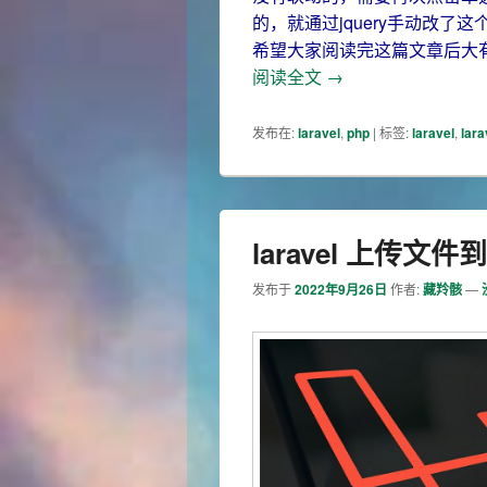
的，就通过jquery手动改
希望大家阅读完这篇文章后大
laravel-admi
阅读全文
→
发布在:
laravel
,
php
|
标签:
laravel
,
lara
laravel 上传文
发布于
2022年9月26日
作者:
藏羚骸
—