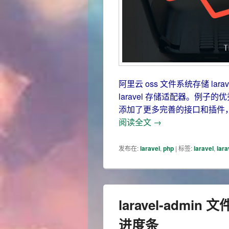
阿里云 oss 文件系统存储 lar
laravel 存储适配器。例
添加了更多完善的接口和插件，制作
laravel 上传文件到
阅读全文
→
发布在:
laravel
,
php
|
标签:
laravel
,
lara
laravel-adm
进度条