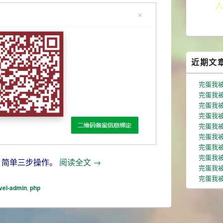
近期文
完蛋我
完蛋我被
完蛋我被
完蛋我被
完蛋我被
完蛋我被
完蛋我被
完蛋我
php在线生成二维码(四色和单色)
？简单三步操作。
阅读全文
→
完蛋我
完蛋我被
vel-admin
,
php