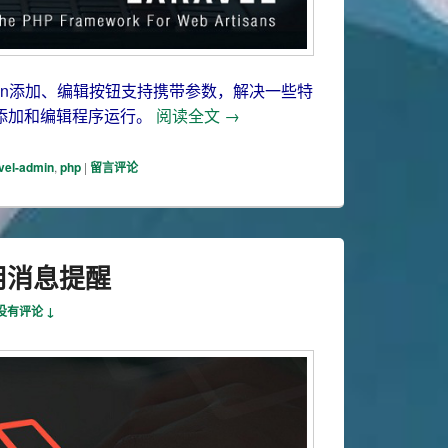
admin添加、编辑按钮支持携带参数，解决一些特
laravel-admin 添加、编辑
添加和编辑程序运行。
阅读全文
→
vel-admin
,
php
|
留言评论
 常用消息提醒
没有评论 ↓