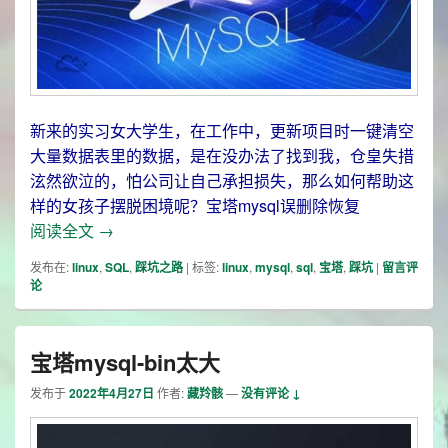
新来的实习女大学生，在工作中，更新项目时一键清空
大量数据表里的数据，是在没办法了找到我，仓皇失措
泫然欲泣的，怕公司让自己承担损失，那么如何帮助这
样的女孩子摆脱困境呢？宝塔mysql误删除恢复
宝塔mysql误删除恢复
阅读全文
→
发布在:
linux
,
SQL
,
踩坑之路
|
标签:
linux
,
mysql
,
sql
,
宝塔
,
踩坑
|
留言评
论
宝塔mysql-bin太大
发布于
2022年4月27日
作者:
藏羚骸
—
没有评论 ↓