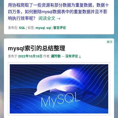
用协程爬取了一些资源有部分数据为重复数据，数据十
四万条，如何删除mysql数据表中的重复数据并且不影
删除mysql数据表重复数据
响执行效率呢？
阅读全文
→
发布在:
SQL
|
标签:
mysql
,
sql
|
留言评论
精华
mysql索引的总结整理
发布于
2022年10月18日
作者:
藏羚骸
—
没有评论 ↓