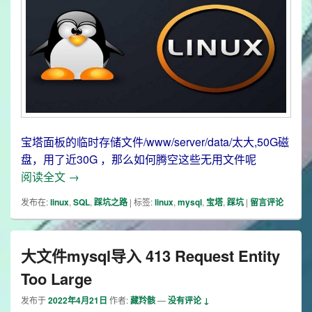
宝塔面板的临时存储文件/www/server/data/太大,50G磁
盘，用了近30G ，那么如何腾空这些无用文件呢
宝塔mysql-bin太大
阅读全文
→
发布在:
linux
,
SQL
,
踩坑之路
|
标签:
linux
,
mysql
,
宝塔
,
踩坑
|
留言评论
大文件mysql导入 413 Request Entity
Too Large
发布于
2022年4月21日
作者:
藏羚骸
—
没有评论 ↓