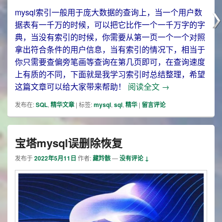
mysql索引一般用于庞大数据的查询上，当一个用户数
据表有一千万的时候，可以把它比作一个一千万字的字
典，当没有索引的时候，你需要从第一页一个一个对照
拿出符合条件的用户信息，当有索引的情况下，相当于
你只需要查偏旁笔画等查询在第几页即可，在查询速度
上有质的不同，下面就是我学习索引时总结整理，希望
mysql索引的总
这篇文章可以给大家带来帮助！
阅读全文
→
发布在:
SQL
,
精华文章
|
标签:
mysql
,
sql
,
精华
|
留言评论
宝塔mysql误删除恢复
发布于
2022年5月11日
作者:
藏羚骸
—
没有评论 ↓