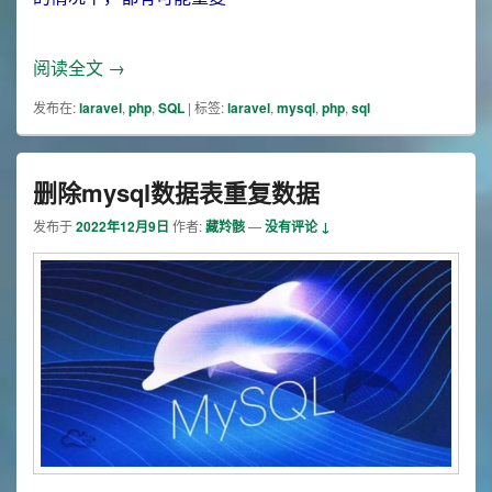
laravel下新增数据，偶尔会有重复数据
阅读全文
→
发布在:
laravel
,
php
,
SQL
|
标签:
laravel
,
mysql
,
php
,
sql
删除mysql数据表重复数据
发布于
2022年12月9日
作者:
藏羚骸
—
没有评论 ↓