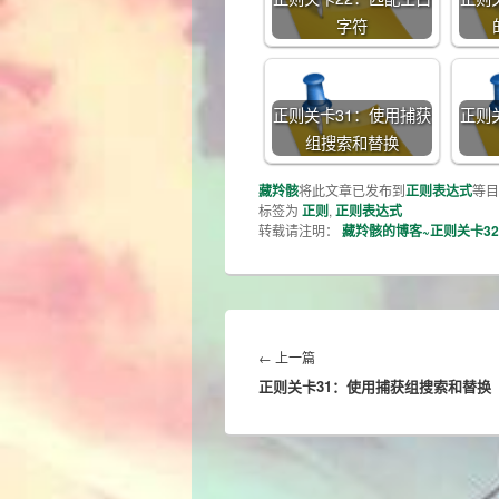
字符
正则关卡31：使用捕获
正则
组搜索和替换
藏羚骸
将此文章已发布到
正则表达式
等目
标签为
正则
,
正则表达式
转载请注明：
藏羚骸的博客~正则关卡3
文
章
Previous
←
上一篇
导
正则关卡31：使用捕获组搜索和替换
post:
航