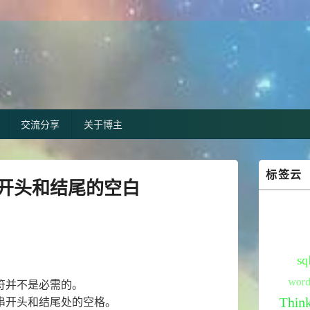
交流分享
关于博主
Primary
标签云
Sidebar
除开头和结尾的空白
Widget
Area
符并不是必需的。
串开头和结尾处的空格。