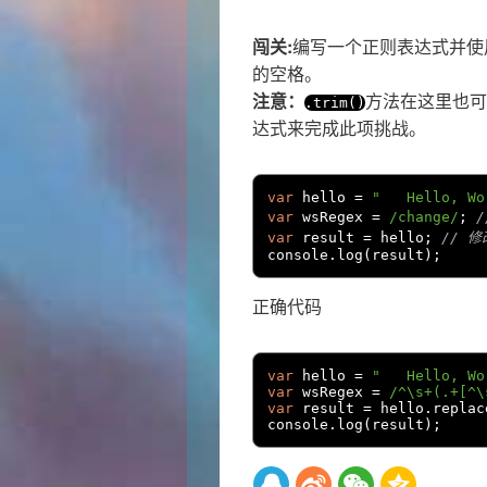
闯关:
编写一个正则表达式并使
的空格。
注意：
方法在这里也可
.
trim
()
达式来完成此项挑战。
var
 hello 
=
"   Hello, Wo
var
 wsRegex 
=
/change/
;
var
 result 
=
 hello
;
// 
console
.
log
(
result
);
正确代码
var
 hello 
=
"   Hello, Wo
var
 wsRegex 
=
/^\s+(.+[^\
var
 result 
=
 hello
.
replac
console
.
log
(
result
);