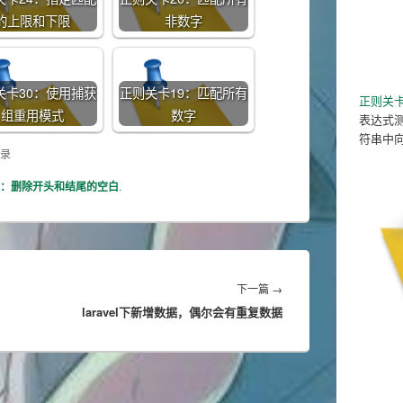
的上限和下限
非数字
关卡30：使用捕获
正则关卡19：匹配所有
正则关
组重用模式
数字
表达式测试
符串中
录
2：删除开头和结尾的空白
.
Next
下一篇
→
laravel下新增数据，偶尔会有重复数据
post: