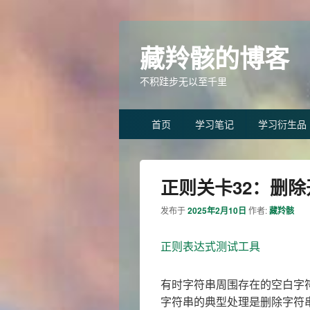
藏羚骸的博客
不积跬步无以至千里
Primary
首页
学习笔记
学习衍生品
menu
正则关卡32：删
发布于
2025年2月10日
作者:
藏羚骸
正则表达式测试工具
有时字符串周围存在的空白字
字符串的典型处理是删除字符