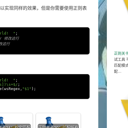
以实现同样的效果，但是你需要使用正则表
rld!  "
;
// 修改这行
修改这行
正则关卡
试工具
匹配模
配…
rld!  "
;
s])\s+$/
;
e
(
wsRegex
,
"$1"
);
关卡24：指定匹配
正则关卡20：匹配所有