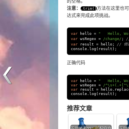
的空格。
注意：
方法在这里也可
.
trim
()
达式来完成此项挑战。
var
 hello 
=
"   Hello, Wo
var
 wsRegex 
=
/change/
;
var
 result 
=
 hello
;
// 
console
.
log
(
result
);
正确代码
var
 hello 
=
"   Hello, Wo
var
 wsRegex 
=
/^\s+(.+[^\
var
 result 
=
 hello
.
replac
console
.
log
(
result
);
推荐文章
正则关卡22：匹配空白
正则