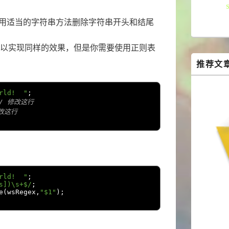
用适当的字符串方法删除字符串开头和结尾
以实现同样的效果，但是你需要使用正则表
推荐文
rld!  "
;
// 修改这行
修改这行
rld!  "
;
s])\s+$/
;
e
(
wsRegex
,
"$1"
);