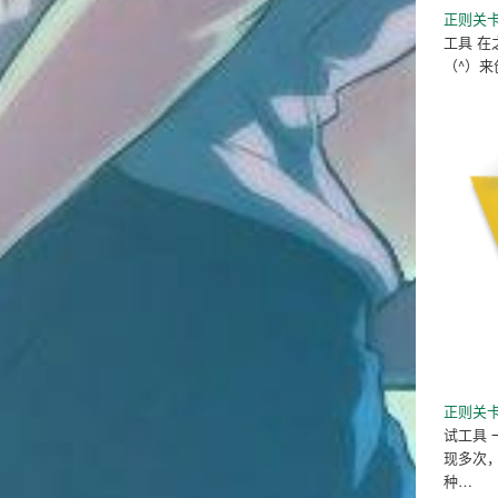
正则关卡
工具 
（^）来
正则关卡
试工具
现多次
种…