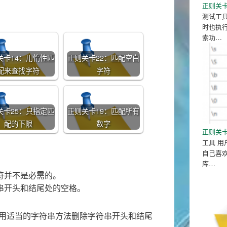
正则关
测试工
时也执
索功…
关卡14：用惰性匹
正则关卡22：匹配空白
配来查找字符
字符
关卡25：只指定匹
正则关卡19：匹配所有
配的下限
数字
正则关卡
工具 
自己喜
库…
符并不是必需的。
串开头和结尾处的空格。
用适当的字符串方法删除字符串开头和结尾