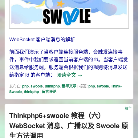
WebSocket 客户端消息的解析
前面我们演示了当客户端连接服务端，会触发连接事
件，事件中我们要求返回当前客户端的 fd。当客户端发
送消息给服务端，服务端会根据我们的规则将消息发送
Thinkphp6+swoole 教
给指定 fd 的客户端：
阅读全文
→
发布在:
php
,
swoole
,
thinkphp
,
精华文章
|
标签:
php
,
swoole
,
Think-
Swoole
,
thinkphp
|
留言评论
精华
Thinkphp6+swoole 教程（六）
WebSocket 消息、广播以及 Swoole 原
生方法调用