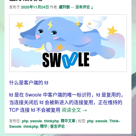
发布于
2020年11月24日
作者:
藏羚骸
—
没有评论 ↓
什么是客户端的 fd
fd 是在 Swoole 中客户端的唯一标识符，fd 是复用的，
当连接关闭后 fd 会被新进入的连接复用，正在维持的
Thinkphp6+swoole
TCP 连接 fd 不会被复用
阅读全文
→
发布在:
php
,
swoole
,
thinkphp
,
精华文章
|
标签:
php
,
swoole
,
Think-
Swoole
,
thinkphp
,
精华
|
留言评论