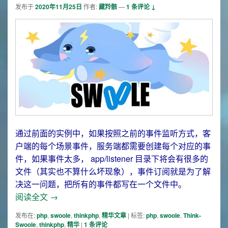
发布于
2020年11月25日
作者:
藏羚骸
—
1 条评论 ↓
通过前面的实例中，如果按照之前的事件监听方式，客
户端的每个场景事件，服务端都需要创建每个对应的事
件，如果事件太多， app/listener 目录下将会有很多的
文件（其实也不算什么坏现象），事件订阅就是为了解
决这一问题，把所有的事件都写在一个文件中。
Thinkphp6+swoole 教程（九）WebSocket 事件
阅读全文
→
发布在:
php
,
swoole
,
thinkphp
,
精华文章
|
标签:
php
,
swoole
,
Think-
Swoole
,
thinkphp
,
精华
|
1
条评论