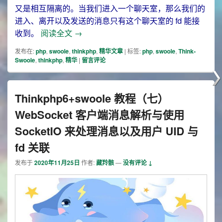
又是相互隔离的。当我们进入一个聊天室，那么我们的
进入、离开以及发送的消息只有这个聊天室的 fd 能接
Thinkphp6+swoole 教程（八）WebS
收到。
阅读全文
→
发布在:
php
,
swoole
,
thinkphp
,
精华文章
|
标签:
php
,
swoole
,
Think-
Swoole
,
thinkphp
,
精华
|
留言评论
Thinkphp6+swoole 教程（七）
WebSocket 客户端消息解析与使用
SocketIO 来处理消息以及用户 UID 与
fd 关联
发布于
2020年11月25日
作者:
藏羚骸
—
没有评论 ↓