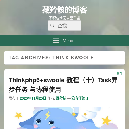
藏羚骸的博客
不积跬步无以至千里
Search
Search
for:
Menu
TAG ARCHIVES:
THINK-SWOOLE
精华
Thinkphp6+swoole 教程（十）Task异
步任务 与协程使用
发布于
2020年11月25日
作者:
藏羚骸
—
没有评论 ↓