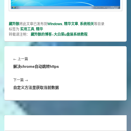
藏羚骸
将此文章已发布到
WIndows
,
精华文章
,
系统相关
等目录
标签为
实用工具
,
精华
转载请注明：
藏羚骸的博客~大白菜u盘装系统教程
.
文
章
Previous
←
上一篇
导
解决chrome自动跳转https
post:
航
Next
下一篇
→
自定义方法里获取当前数据
post: