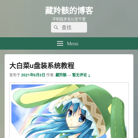
藏羚骸的博客
不积跬步无以至千里
Search
Search
for:
Menu
大白菜u盘装系统教程
发布于
2021年6月3日
作者:
藏羚骸
—
暂无评论 ↓