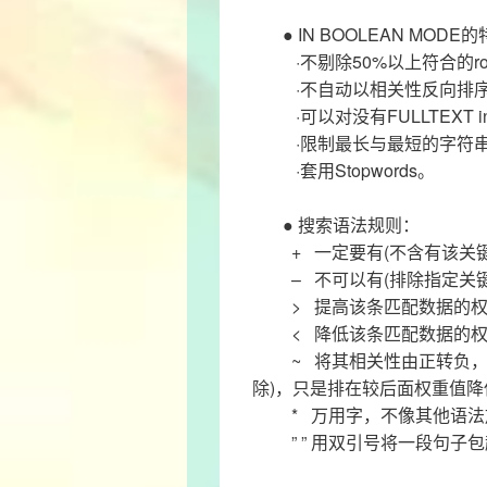
● IN BOOLEAN MODE
·不剔除50%以上符合的r
·不自动以相关性反向排
·可以对没有FULLTEXT 
·限制最长与最短的字符
·套用Stopwords。
● 搜索语法规则：
+ 一定要有(不含有该关键
– 不可以有(排除指定关键
> 提高该条匹配数据的权
< 降低该条匹配数据的权
~ 将其相关性由正转负，表
除)，只是排在较后面权重值
* 万用字，不像其他语法
” ” 用双引号将一段句子