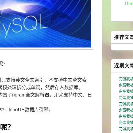
推荐文
 呢？
近期文
完蛋我
全文索引只支持英文全文索引，不支持中文全文索
完蛋我被
落预处理拆分成单词，然后存入数据库。
完蛋我被
SQL内置了ngram全文解析器，用来支持中文、日
完蛋我被
完蛋我被
22，InnoDB数据库引擎。
完蛋我被
完蛋我被
完蛋我
呢？
完蛋我