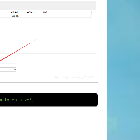
m_token_size'
;