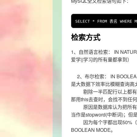
MySQL全文检索语句如下：
SELECT 
*
 FROM 
表名
 WHERE M
检索方式
1、自然语言检索： IN NATURA
爱学||学习的所有量都拿到）
2、布尔检索： IN BOOLEA
是大数据下效率比模糊查询高太
剔除一半匹配行以上都有的词
那用this去查时，会找不到
原因是数据库认为把所有行都
当作是stopword(中断词
因为每个字都出现50%（或
BOOLEAN MODE。