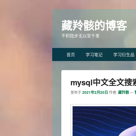
藏羚骸的博客
不积跬步无以至千里
Primary
首页
学习笔记
学习衍生品
menu
mysql中文全文搜
发布于
2021年2月20日
作者:
藏羚骸
—