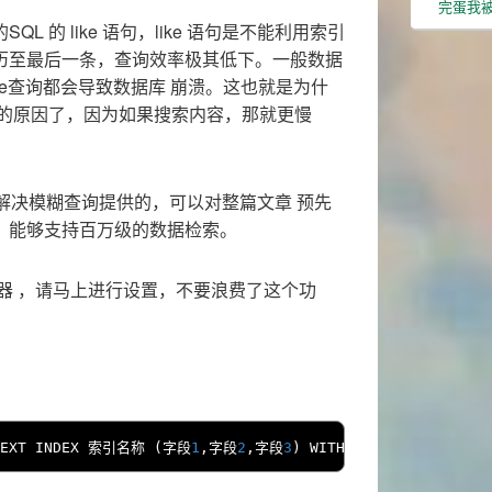
完蛋我被
 的 like 语句，like 语句是不能利用索引
历至最后一条，查询效率极其低下。一般数据
ike查询都会导致数据库 崩溃。这也就是为什
索的原因了，因为如果搜索内容，那就更慢
了解决模糊查询提供的，可以对整篇文章 预先
，能够支持百万级的数据检索。
 ，请马上进行设置，不要浪费了这个功
EXT INDEX 
索引名称
(字段
1
,字段
2
,字段
3
)
 WITH PARSER ngram
;