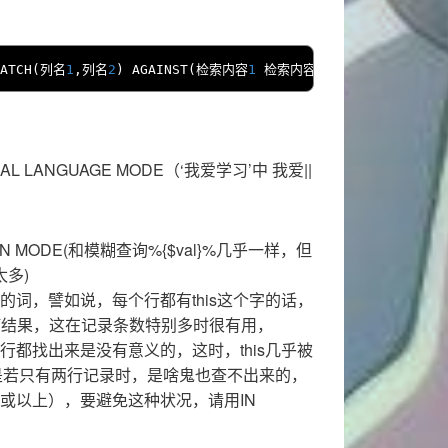
ATCH
(列名
1
,列名
2
)
 AGAINST
(检索内容
1
检索内容
2
);
L LANGUAGE MODE（‘我爱学习’中 我爱||
N MODE(和模糊查询%{$val}%几乎一样，但
多)
，譬如说，每个行都有this这个字的话，
任何结果，这在记录条数特别多时很有用，
找出来是没有意义的，这时，this几乎被
)；但是若只有两行记录时，是啥鬼也查不出来的，
以上），要避免这种状况，请用IN