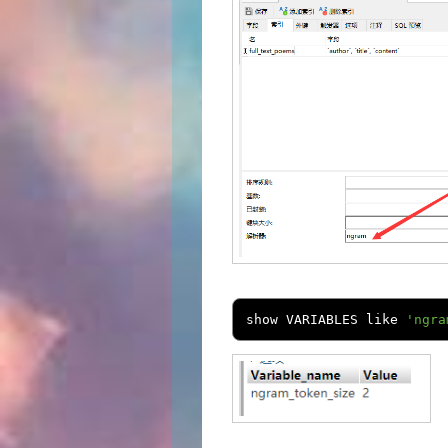
show VARIABLES like 
'ngra