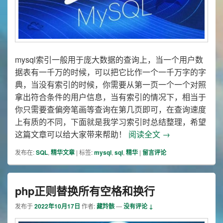
mysql索引一般用于庞大数据的查询上，当一个用户数
据表有一千万的时候，可以把它比作一个一千万字的字
典，当没有索引的时候，你需要从第一页一个一个对照
拿出符合条件的用户信息，当有索引的情况下，相当于
你只需要查偏旁笔画等查询在第几页即可，在查询速度
上有质的不同，下面就是我学习索引时总结整理，希望
mysql索引的总
这篇文章可以给大家带来帮助！
阅读全文
→
发布在:
SQL
,
精华文章
|
标签:
mysql
,
sql
,
精华
|
留言评论
php正则替换所有空格和换行
发布于
2022年10月17日
作者:
藏羚骸
—
没有评论 ↓