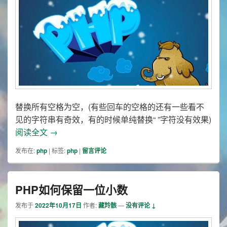
替换所有空格为空，(有些回车的空格的还有一些看不
见的字符串有奇效，有的时候单纯替换“ ”字符没有效果)
php正则替换所有空格和换行
阅读全文
→
发布在:
php
|
标签:
php
|
留言评论
PHP如何保留一位小数
发布于
2022年10月17日
作者:
藏羚骸
—
没有评论 ↓