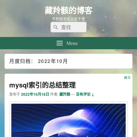
藏羚骸的博客
不积跬步无以至千里
Search
Search
for:
Menu
月度归档：
2022年10月
精华
mysql索引的总结整理
发布于
2022年10月18日
作者:
藏羚骸
—
没有评论 ↓