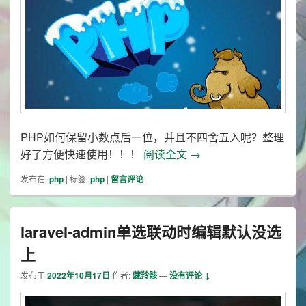
PHP如何保留小数点后一位，并且不四舍五入呢？整理
PHP如何保留一位小数
好了方便快速使用！！！
阅读全文
→
发布在:
php
|
标签:
php
|
留言评论
laravel-admin单选联动时编辑默认没选
上
发布于
2022年10月17日
作者:
藏羚骸
—
没有评论 ↓