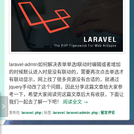
laravel-admin如何解决表单单选t联动时编辑或者增加
的时候默认进入时是没有联动的，需要再次点击单选才
有联动显示，网上找了很多资源没有合适的，就通过
jquery手动改了这个问题，因此分享这篇文章给大家参
考一下，希望大家阅读完这篇文章后大有收获，下面让
laravel-admin单
我们一起去了解一下吧！
阅读全文
→
发布在:
laravel
,
php
|
标签:
laravel
,
laravel-admin
,
php
|
留言评论