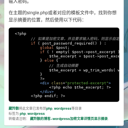
输入密码。
在主题的single.php或者对应的模板文件中，找到你想
显示摘要的位置，然后使用以下代码：
<?
php

// 如果是加密文章，并且要求输入密码，则显示自定义摘
if
(
 post_password_required
()
)
:
global
 $post
;
if
(
!
 empty
(
 $post
->
post_excerpt 
)
)
                $the_excerpt 
=
 $post
->
post_excerpt
}
else
{
// 生成自动摘要
                $the_excerpt 
=
 wp_trim_words
(
 wp_s
}
?>
<div
class
=
"protected-excerpt"
>
<?
php echo $the_excerpt
;
?>
</div>
<?
php endif
;
?>
藏羚骸
将此文章已发布到
php
,
wordpress
等目录
标签为
php
,
wordpress
转载请注明：
藏羚骸的博客~wordpress加密文章详情页显示摘录
.