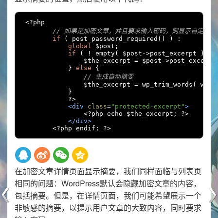
<?
php

// 如果是加密文章，并且要求输入密码，则显示自定义摘
if
(
 post_password_required
()
)
:
global
 $post
;
if
(
!
 empty
(
 $post
->
post_excerpt 
)
)
                $the_excerpt 
=
 $post
->
post_excerpt
}
else
{
// 生成自动摘要
                $the_excerpt 
=
 wp_trim_words
(
 wp_s
}
?>
<div
class
=
"protected-excerpt"
>
<?
php echo $the_excerpt
;
?>
</div>
<?
php endif
;
?>
在加密文章详情页面显示摘要，我们同样面临与列表页
相同的问题：WordPress默认会隐藏加密文章的内容，
包括摘要。但是，在详情页面，我们可能希望展示一个
非敏感的摘要，以提示用户文章的大致内容，同时要求