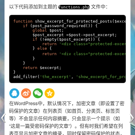
以下代码添加到主题的
文件中：
functions
.
php
function
 show_excerpt_for_protected_posts
(
$excerpt
if
(
post_password_required
())
{
global
 $post
;
        $post_excerpt 
=
$post
->
post_excerpt
;
if
(!
empty
(
$post_excerpt
))
{
return
'<div class="protected-excerpt"
}
else
{
return
'<div class="protected-excerpt"
}
}
return
 $excerpt
;
}
add_filter
(
'the_excerpt'
,
'show_excerpt_for_protec
在WordPress中，默认情况下，加密文章（即设置了密
码保护的文章）在列表页（如首页、分类页、标签页
等）不会显示任何内容摘要，只会显示一个提示（如
“这是一篇受密码保护的文章”）。但有时我们希望在列
表页显示加密文章的摘录，同时保留密码保护的状态，