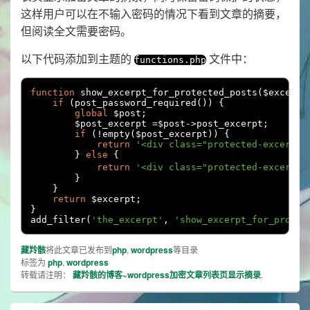
这样用户可以在不输入密码的情况下看到文章的摘要，
但阅读全文需要密码。
以下代码添加到主题的
文件中：
functions
.
php
function
 show_excerpt_for_protected_posts
(
$excerpt
if
(
post_password_required
())
{
global
 $post
;
        $post_excerpt 
=
$post
->
post_excerpt
;
if
(!
empty
(
$post_excerpt
))
{
return
'<div class="protected-excerpt"
}
else
{
return
'<div class="protected-excerpt"
}
}
return
 $excerpt
;
}
add_filter
(
'the_excerpt'
,
'show_excerpt_for_protec
藏羚骸
将此文章已发布到
php
,
wordpress
等目录
标签为
php
,
wordpress
转载请注明：
藏羚骸的博客~wordpress加密文章列表页显示摘录
.