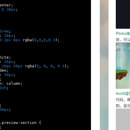
enter
;
0
30px
;
5rem
;
Plink
:
10px
;
效，可
0
2px
8px
 rgba
(
0
,
0
,
0
,
0.3
);
hite
;
:
16px
;
20px
50px
 rgba
(
0
,
0
,
0
,
0.3
);
den
;
:
30px
;
;
n
:
 column
;
0vh
;
html
代码，
制，音
;
00px
;
.
preview
-
section 
{
;