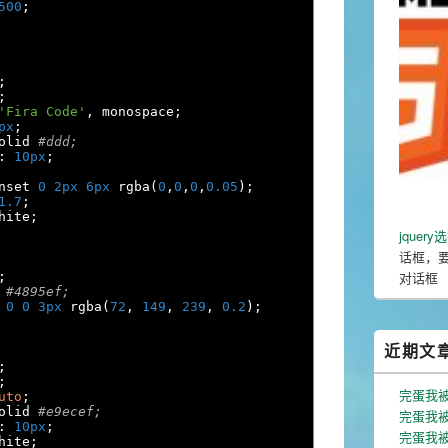
500
;
;
;
'Fira Code'
,
 monospace
;
px
;
olid 
#ddd;
:
10px
;
nset 
0
2px
6px
 rgba
(
0
,
0
,
0
,
0.05
);
1.7
;
hite
;
jque
话框，
对话框
;
#4895ef;
0
0
3px
 rgba
(
72
,
149
,
239
,
0.2
);
近期文
;
;
完蛋我
uto
;
olid 
#e9ecef;
完蛋我被
:
10px
;
完蛋我被
hite
;