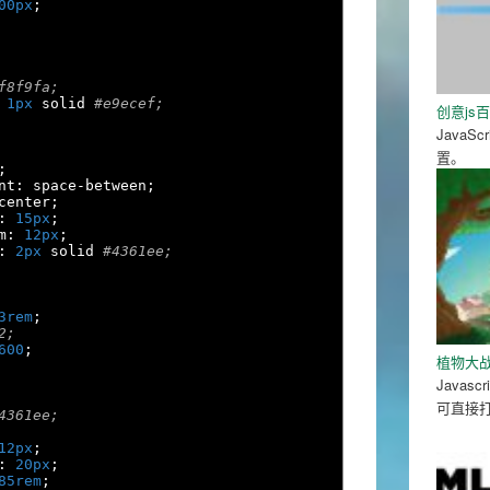
00px
;
f8f9fa;
1px
 solid 
#e9ecef;
创意js
Java
置。
;
nt
:
 space
-
between
;
center
;
:
15px
;
m
:
12px
;
:
2px
 solid 
#4361ee;
3rem
;
2;
600
;
植物大战僵
Java
可直接
4361ee;
12px
;
:
20px
;
85rem
;