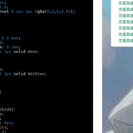
完蛋我被
px
;
1.8
;
完蛋我被
nset 
0
1px
3px
 rgba
(
0
,
0
,
0
,
0.05
);
完蛋我被
完蛋我被
完蛋我
完蛋我
0
0.8em
;
完蛋我被
2;
m
:
0.3em
;
:
1px
 solid 
#eee;
e;
:
2px
 solid 
#4361ee;
;
2b2d42;
a;
;
:
8px
;
uto
;
0
;