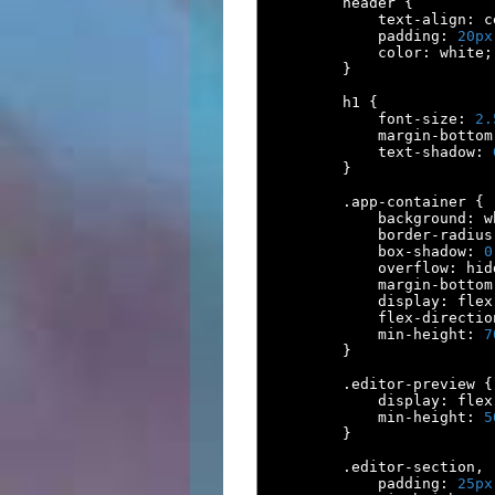
        header 
{
            text
-
align
:
 c
            padding
:
20px
            color
:
 white
;
}
        h1 
{
            font
-
size
:
2.
            margin
-
bottom
            text
-
shadow
:
}
.
app
-
container 
{
            background
:
 w
            border
-
radius
            box
-
shadow
:
0
            overflow
:
 hid
            margin
-
bottom
            display
:
 flex
            flex
-
directio
            min
-
height
:
7
}
.
editor
-
preview 
{
            display
:
 flex
            min
-
height
:
5
}
.
editor
-
section
,
            padding
:
25px