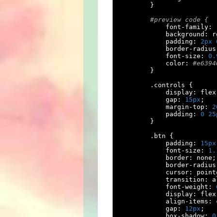
}
#preview code {
            font
-
family
:
            background
:
 r
            padding
:
2px
            border
-
radius
            font
-
size
:
0.
            color
:
#e6394
}
.
controls 
{
            display
:
 flex
            gap
:
15px
;
            margin
-
top
:
2
            padding
:
0
25
}
.
btn 
{
            padding
:
15px
            font
-
size
:
1.
            border
:
 none
;
            border
-
radius
            cursor
:
 point
            transition
:
 a
            font
-
weight
:
            display
:
 flex
            align
-
items
:
 
            gap
:
12px
;
            box
-
shadow
:
0