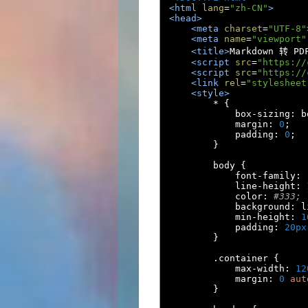
<html
lang
=
"zh-CN"
>
<head>
<meta
charset
=
"UTF-8"
<meta
name
=
"viewport"
<title>
Markdown 转 P
<script
src
=
"https://
<script
src
=
"https://
<link
rel
=
"stylesheet
<style>
*
{
            box
-
sizing
:
 b
            margin
:
0
;
            padding
:
0
;
}
        body 
{
            font
-
family
:
            line
-
height
:
            color
:
#333;
            background
:
 l
            min
-
height
:
1
            padding
:
20px
}
.
container 
{
            max
-
width
:
12
            margin
:
0
aut
}