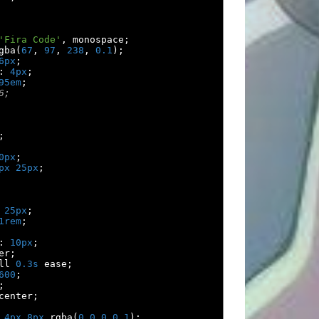
'Fira Code'
,
 monospace
;
gba
(
67
,
97
,
238
,
0.1
);
6px
;
:
4px
;
95em
;
6;
;
0px
;
px
25px
;
25px
;
1rem
;
:
10px
;
er
;
ll 
0.3s
 ease
;
600
;
;
center
;
4px
8px
 rgba
(
0
,
0
,
0
,
0.1
);