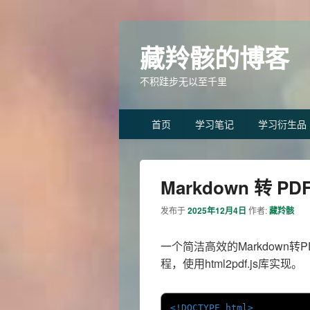
藏羚骸的博客
不积跬步无以至千里
Primary
首页
学习笔记
学习衍生品
menu
Markdown 转 P
发布于
2025年12月4日
作者:
藏羚骸
一个简洁高效的Markdown转
程，使用html2pdf.js库实现。
<!DOCTYPE html>