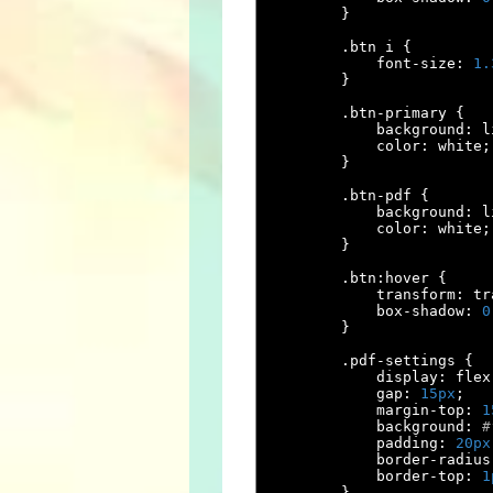
}
.
btn i 
{
            font
-
size
:
1.
}
.
btn
-
primary 
{
            background
:
 l
            color
:
 white
;
}
.
btn
-
pdf 
{
            background
:
 l
            color
:
 white
;
}
.
btn
:
hover 
{
            transform
:
 tr
            box
-
shadow
:
0
}
.
pdf
-
settings 
{
            display
:
 flex
            gap
:
15px
;
            margin
-
top
:
1
            background
:
#
            padding
:
20px
            border
-
radius
            border
-
top
:
1
}