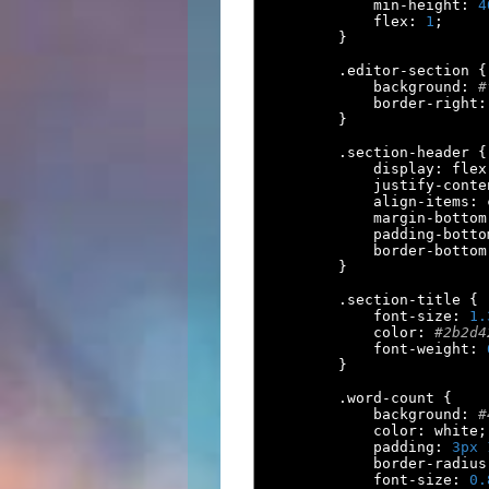
            min
-
height
:
4
            flex
:
1
;
}
.
editor
-
section 
{
            background
:
#
            border
-
right
:
}
.
section
-
header 
{
            display
:
 flex
            justify
-
conte
            align
-
items
:
 
            margin
-
bottom
            padding
-
botto
            border
-
bottom
}
.
section
-
title 
{
            font
-
size
:
1.
            color
:
#2b2d4
            font
-
weight
:
}
.
word
-
count 
{
            background
:
#
            color
:
 white
;
            padding
:
3px
            border
-
radius
            font
-
size
:
0.