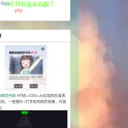
df.bundle.min.js"
></script>
ome/6.4.0/css/all.min.css"
章
>
白网页代码
HTML+CSS+Js实现的抖音表
代码，一些图片+打字机的网页效果，代音
闭。