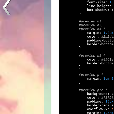
            font
-
size
:
16
            line
-
height
:
            box
-
shadow
:
 i
}
#preview h1, 
#preview h2, 
#preview h3 {
            margin
:
1.2em
            color
:
#2b2d4
            padding
-
botto
            border
-
bottom
}
#preview h1 {
            color
:
#4361e
            border
-
bottom
}
#preview p {
            margin
:
1em
0
}
#preview pre {
            background
:
#
            color
:
#f8f9f
            padding
:
15px
            border
-
radius
            overflow
-
x
:
a
            margin
:
1.5em