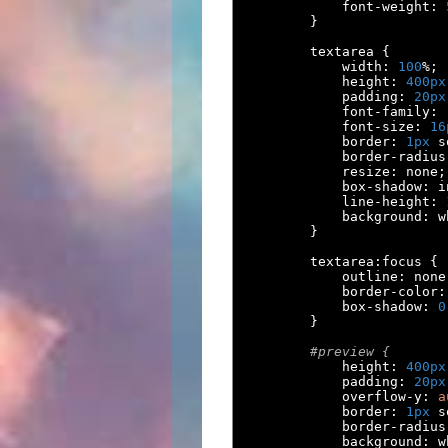
            font
-
weight
:
}
        textarea 
{
            width
:
100
%;
            height
:
400px
            padding
:
20px
            font
-
family
:
            font
-
size
:
16
            border
:
1px
 s
            border
-
radius
            resize
:
 none
;
            box
-
shadow
:
 i
            line
-
height
:
            background
:
 w
}
        textarea
:
focus 
{
            outline
:
 none
            border
-
color
:
            box
-
shadow
:
0
}
#preview {
            height
:
400px
            padding
:
20px
            overflow
-
y
:
a
            border
:
1px
 s
            border
-
radius
            background
:
 w