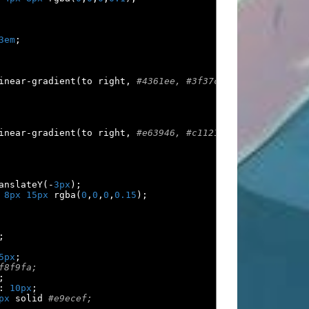
3em
;
inear
-
gradient
(
to right
,
#4361ee, #3f37c9);
inear
-
gradient
(
to right
,
#e63946, #c1121f);
anslateY
(-
3px
);
8px
15px
 rgba
(
0
,
0
,
0
,
0.15
);
;
5px
;
f8f9fa;
;
:
10px
;
px
 solid 
#e9ecef;