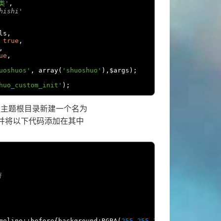
类'
,
hishi'
ls
,
true
,
,
ue
,
uoshuos'
,
 array
(
'shuoshuo'
),
$args
);
huo_custom_init'
);
板主题根目录新建一个名为
的文件，并将以下代码添加在其中


meline
::
before
{
background
:
RGBA
(
255
,
255
,
255
,
0.06
)}
ul
.
cbp_