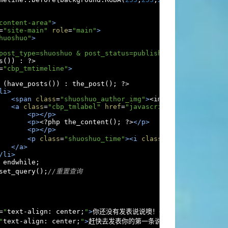
content-area"
>
=
"site-main"
role
=
"main"
>
huoshuo"
>
post_type=shuoshuo & post_status=publish & posts_per_pag
s
())
:
?>
=
"cbp_tmtimeline"
>
(
have_posts
())
:
 the_post
();
?>
li>
<span
class
=
"shuoshuo_author_img"
>
<img src="
<?
php ech
<a
class
=
"cbp_tmlabel"
href
=
"javascript:void(0)"
>
<p></p>
<p>
<?
php the_content
();
?>
</p>
<p></p>
<p
class
=
"shuoshuo_time"
><i
class
=
"fa fa-clock-o"
</a>
/li>
 endwhile
;
set_query
();
//重置查询
=
"
text
-
align
:
 center
;
"
>
你还没有发表说说噢！
</h3>
"
text
-
align
:
 center
;
"
>
赶快去发表你的第一条说说心情吧！
</p>