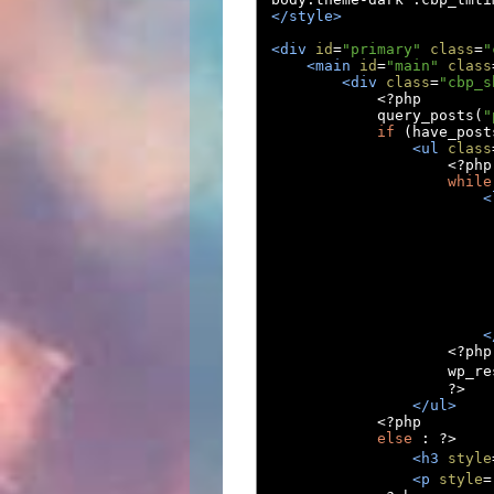
</style>
<div
id
=
"primary"
class
=
"
<main
id
=
"main"
class
<div
class
=
"cbp_s
<?
php

            query_posts
(
"
if
(
have_post
<ul
class
<?
php

while
<
<
<?
php
                    wp_re
?>
</ul>
<?
php

else
:
?>
<h3
style
<p
style
=