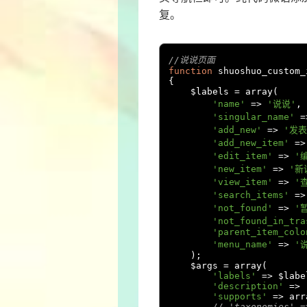
复。
//说说页面
function
 shuoshuo_custom_
{
    $labels 
=
 array
(
'name'
=>
'说说'
,
'singular_name'
=
'add_new'
=>
'发表
'add_new_item'
=>
'edit_item'
=>
'
'new_item'
=>
'新
'view_item'
=>
'
'search_items'
=>
'not_found'
=>
'
'not_found_in_tra
'parent_item_colo
'menu_name'
=>
'
);
    $args 
=
 array
(
'labels'
=>
 $labe
'description'
=>
'supports'
=>
 arr
// 'taxonomies' =