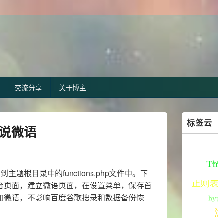
交流分享
关于博主
Primary
标签云
Sidebar
说说微语
Widget
Area
题根目录中的functions.php文件中。下
台页面，建立微语页面，在设置菜单，保存首
加微语，不影响百度谷歌搜录和数据备份恢