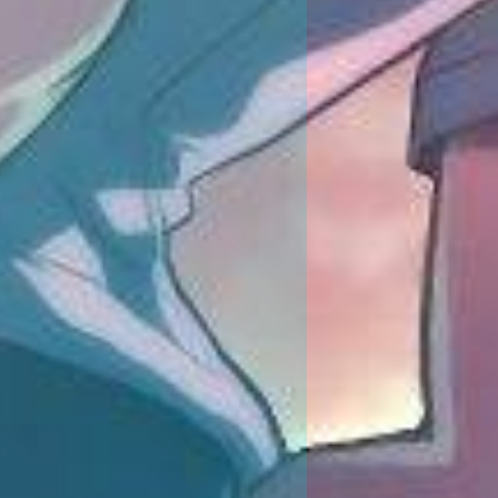
ents'
),