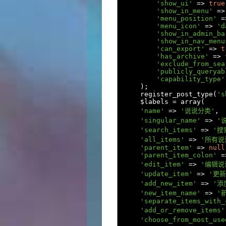
'show_ui'
=>
true
'show_in_menu'
=>
'menu_position'
=
'menu_icon'
=>
'd
'show_in_admin_ba
'show_in_nav_menu
'can_export'
=>
t
'has_archive'
=>
'exclude_from_sea
'publicly_queryab
'capability_type'
);
    register_post_type
(
's
    $labels 
=
 array
(
'name'
=>
'说说分类'
,
'singular_name'
=>
'
'search_items'
=>
'搜
'all_items'
=>
'所有说
'parent_item'
=>
null
'parent_item_colon'
=
'edit_item'
=>
'编辑说
'update_item'
=>
'更新
'add_new_item'
=>
'添
'new_item_name'
=>
'
'separate_items_with_
'add_or_remove_items'
'choose_from_most_use