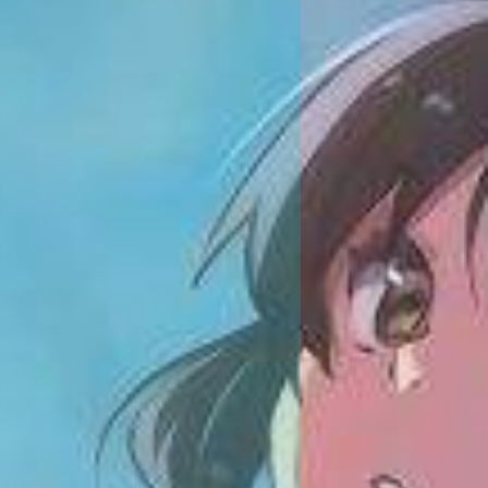
e=-1"
);
o get_avatar_url
(
get_the_author_meta
(
'ID'
));
?>
" class="
></i>
<?
php the_time
(
'Y年n月j日G:i'
);
?>
</p>