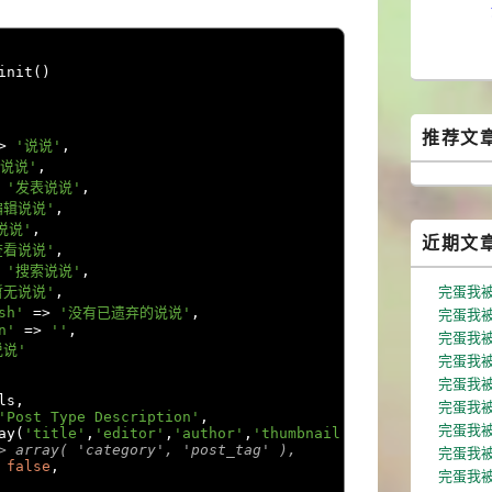
init
()
推荐文
>
'说说'
,
说说'
,
'发表说说'
,
编辑说说'
,
说说'
,
近期文
查看说说'
,
'搜索说说'
,
完蛋我
暂无说说'
,
完蛋我被
sh'
=>
'没有已遗弃的说说'
,
n'
=>
''
,
完蛋我被
说说'
完蛋我被
完蛋我被
ls
,
完蛋我被
'Post Type Description'
,
完蛋我被
ay
(
'title'
,
'editor'
,
'author'
,
'thumbnail'
,
'excerpt'
,
'comm
> array( 'category', 'post_tag' ),
完蛋我
false
,
完蛋我