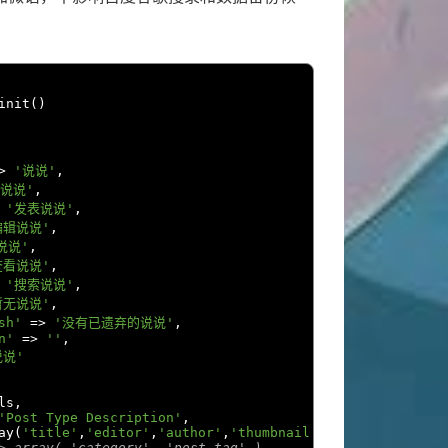
init
()
>
'说说'
,
说说'
,
'发表说说'
,
编辑说说'
,
说说'
,
查看说说'
,
'搜索说说'
,
暂无说说'
,
sh'
=>
'没有已遗弃的说说'
,
n'
=>
''
,
说说'
ls
,
'Post Type Description'
,
ay
(
'title'
,
'editor'
,
'author'
,
'thumbnail'
,
'excerpt'
,
'comm
> array( 'category', 'post_tag' ),