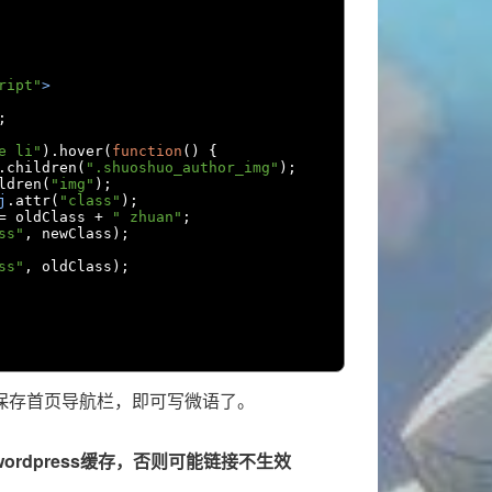
ript"
>
;
e li"
).
hover
(
function
()
{
.
children
(
".shuoshuo_author_img"
);
ldren
(
"img"
);
j
.
attr
(
"class"
);
=
 oldClass 
+
" zhuan"
;
ss"
,
 newClass
);
ss"
,
 oldClass
);
保存首页导航栏，即可写微语了。
rdpress缓存，否则可能链接不生效