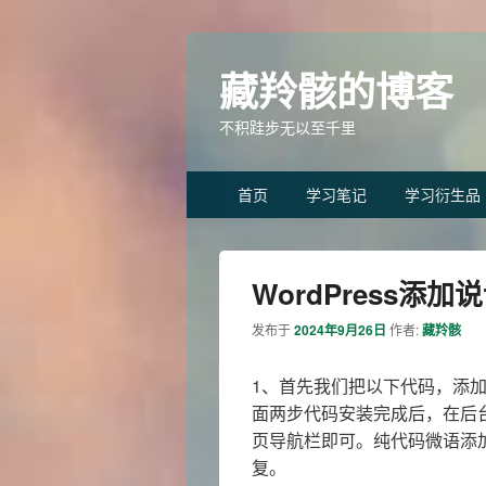
藏羚骸的博客
不积跬步无以至千里
Primary
首页
学习笔记
学习衍生品
menu
WordPress添加
发布于
2024年9月26日
作者:
藏羚骸
1、首先我们把以下代码，添加到主
面两步代码安装完成后，在后
页导航栏即可。纯代码微语添
复。