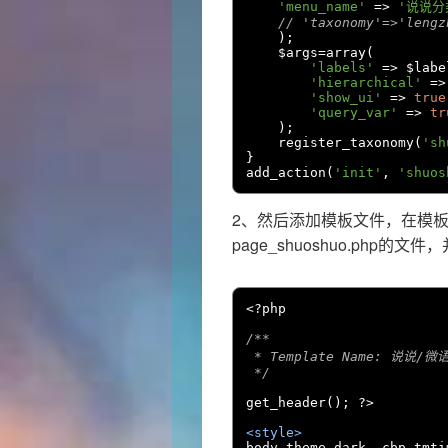
'menu_name'
=>
'说说分
// 'taxonomy'=>'lengz
);
    $args
=
array
(
'labels'
=>
 $labe
'hierarchical'
=>
'show_ui'
=>
true
'query_var'
=>
tr
);
    register_taxonomy
(
'sh
}
add_action
(
'init'
,
'shuos
2、然后添加模板文件，在模
page_shuoshuo.php
<?
php

/**

 * Template Name: 说说/微语
 */
get_header
();
?>
<style>
body
.
theme
-
dark 
.
cbp_tmti