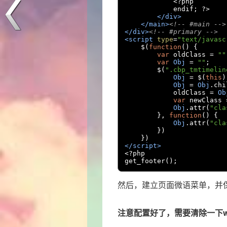
<?
php

            endif
;
?>
</div>
</main>
<!-- #main -->
</div>
<!-- #primary -->
<script
type
=
"text/javasc
    $
(
function
()
{
var
 oldClass 
=
""
var
Obj
=
""
;
        $
(
".cbp_tmtimelin
Obj
=
 $
(
this
)
Obj
=
Obj
.
chi
            oldClass 
=
Ob
var
 newClass 
Obj
.
attr
(
"cla
},
function
()
{
Obj
.
attr
(
"cla
})
})
</script>
<?
php

get_footer
();
然后，建立页面微语菜单，并
注意配置好了，需要清除一下wo