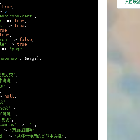
完蛋我被
,
true
,
>
5
,
ashicons-cart'
,
r'
=>
true
,
s'
=>
true
,
rue
,
true
,
rch'
=>
false
,
le'
=>
true
,
=>
'page'
huoshuo'
,
 $args
);
说说分类'
,
索说说'
,
说'
,
,
>
null
,
说'
,
说说'
,
加说说'
,
新说说'
,
commas'
=>
''
,
=>
'添加或删除'
,
d'
=>
'从经常使用的类型中选择'
,