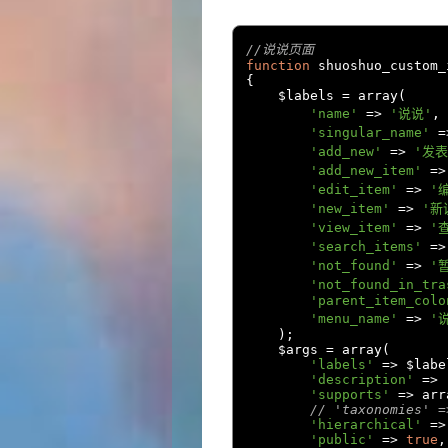
//说说页面
function
 shuoshuo_custom_
{
    $labels 
=
 array
(
'name'
=>
'说说'
,
'singular_name'
=
'add_new'
=>
'发表
'add_new_item'
=>
'edit_item'
=>
'
'new_item'
=>
'新
'view_item'
=>
'
'search_items'
=>
'not_found'
=>
'
'not_found_in_tra
'parent_item_colo
'menu_name'
=>
'
);
    $args 
=
 array
(
'labels'
=>
 $labe
'description'
=>
'supports'
=>
 arr
// 'taxonomies' =
'hierarchical'
=>
'public'
=>
true
,