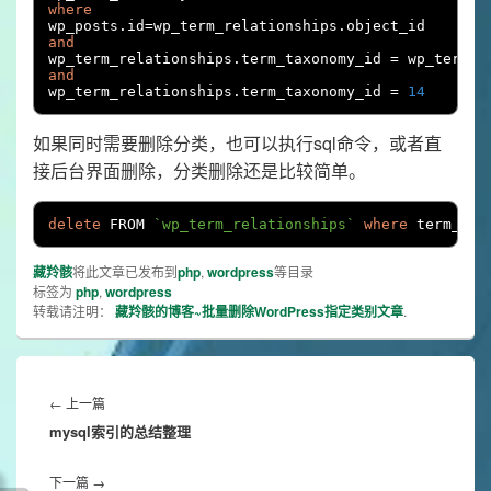
where
wp_posts
.
id
=
wp_term_relationships
.
and
wp_term_relationships
.
term_taxonomy_id 
=
 wp_term_t
and
wp_term_relationships
.
term_taxonomy_id 
=
14
如果同时需要删除分类，也可以执行sql命令，或者直
接后台界面删除，分类删除还是比较简单。
delete
 FROM 
`wp_term_relationships`
where
 term_tax
藏羚骸
将此文章已发布到
php
,
wordpress
等目录
标签为
php
,
wordpress
转载请注明：
藏羚骸的博客~批量删除WordPress指定类别文章
.
文
章
Previous
←
上一篇
导
mysql索引的总结整理
post:
航
Next
下一篇
→