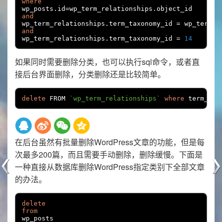
where
wp_posts
.
id
=
wp_term_relationships
.
and
wp_term_relationships
.
term_taxonomy_id 
=
 wp_term_t
and
wp_term_relationships
.
term_taxonomy_id 
=
14
如果同时需要删除分类，也可以执行sql命令，或者直
接后台界面删除，分类删除还是比较简单。
delete
 FROM 
`wp_term_relationships`
where
 term_tax
在后台虽然有批量删除WordPress文章的功能，但是每
次最多200篇，而且需要手动删除，删除缓慢。下面是
一种直接从数据库删除WordPress指定类别下全部文章
的办法。
delete
from