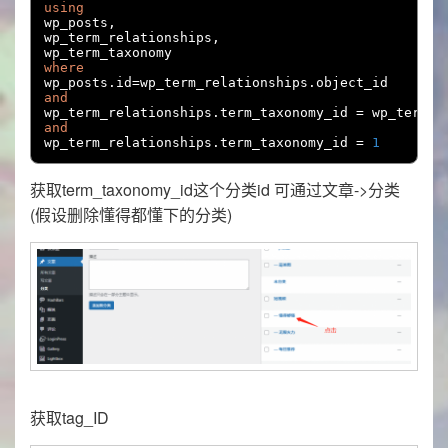
using
wp_posts
,
wp_term_relationships
,
where
wp_posts
.
id
=
wp_term_relationships
.
and
wp_term_relationships
.
term_taxonomy_id 
=
 wp_term_t
and
wp_term_relationships
.
term_taxonomy_id 
=
1
获取term_taxonomy_id这个分类id 可通过文章->分类
(假设删除懂得都懂下的分类)
获取tag_ID