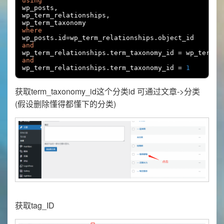
using
wp_posts
,
wp_term_relationships
,
where
wp_posts
.
id
=
wp_term_relationships
.
and
wp_term_relationships
.
term_taxonomy_id 
=
 wp_term_t
and
wp_term_relationships
.
term_taxonomy_id 
=
1
获取term_taxonomy_id这个分类id 可通过文章->分类
(假设删除懂得都懂下的分类)
获取tag_ID