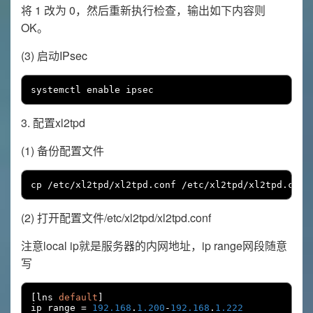
将 1 改为 0，然后重新执行检查，输出如下内容则
OK。
(3) 启动IPsec
systemctl enable ipsec
3. 配置xl2tpd
(1) 备份配置文件
cp 
/
etc
/
xl2tpd
/
xl2tpd
.
conf 
/
etc
/
xl2tpd
/
xl2tpd
.
conf
(2) 打开配置文件/etc/xl2tpd/xl2tpd.conf
注意local ip就是服务器的内网地址，ip range网段随意
写
[
lns 
default
]
ip range 
=
192.168
.
1.200
-
192.168
.
1.222