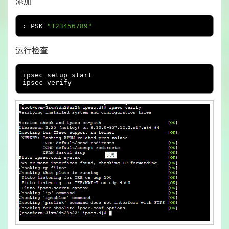
添加
:
 PSK 
"123456789"
运行检查
ipsec setup start

ipsec verify