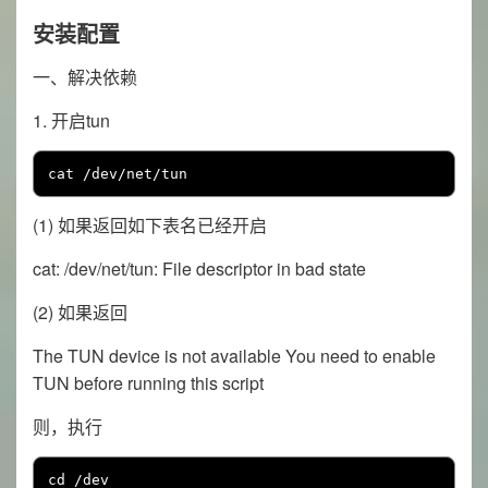
安装配置
一、解决依赖
1. 开启tun
cat 
/
dev
/
net
/
tun
(1) 如果返回如下表名已经开启
cat: /dev/net/tun: File descriptor in bad state
(2) 如果返回
The TUN device is not available You need to enable
TUN before running this script
则，执行
cd 
/
dev
