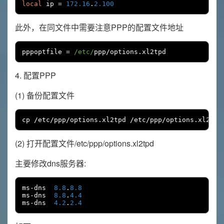
local
 ip 
=
172.16
.
2.100
此外，在同文件中需要注意PPP的配置文件地址
pppoptfile 
=
/etc/
ppp
/
options
.
xl2tpd
4. 配置PPP
(1) 备份配置文件
cp 
/
etc
/
ppp
/
options
.
xl2tpd 
/
etc
/
ppp
/
options
.
xl2tpd
(2) 打开配置文件/etc/ppp/options.xl2tpd
主要修改dns服务器:
ms
-
dns  
8.8
.
8.8
ms
-
dns  
8.8
.
4.4
ms
-
dns  
4.2
.
2.4