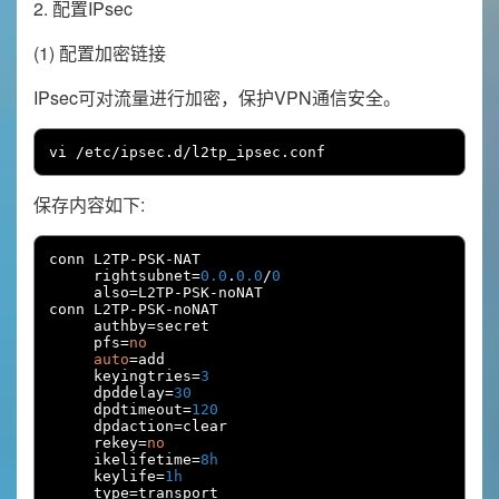
2. 配置IPsec
(1) 配置加密链接
IPsec可对流量进行加密，保护VPN通信安全。
vi 
/
etc
/
ipsec
.
d
/
l2tp_ipsec
.
conf
保存内容如下:
conn L2TP
-
PSK
-
NAT

     rightsubnet
=
0.0
.
0.0
/
0
     also
=
L2TP
-
PSK
-
noNAT

conn L2TP
-
PSK
-
noNAT

     authby
=
secret

     pfs
=
no
auto
=
add

     keyingtries
=
3
     dpddelay
=
30
     dpdtimeout
=
120
     dpdaction
=
clear

     rekey
=
no
     ikelifetime
=
8h
     keylife
=
1h
     type
=
transport
