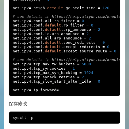
net
.
ipv4
.
neigh
.
default
.
gc_stale_time 
=
120
# see details in https://help.aliyun.com/knowledge
net
.
ipv4
.
conf
.
all
.
rp_filter 
=
0
net
.
ipv4
.
conf
.
default
.
rp_filter 
=
0
net
.
ipv4
.
conf
.
default
.
arp_announce 
=
2
net
.
ipv4
.
conf
.
lo
.
arp_announce 
=
2
net
.
ipv4
.
conf
.
all
.
arp_announce 
=
2
net
.
ipv4
.
conf
.
default
.
send_redirects 
=
0
net
.
ipv4
.
conf
.
default
.
accept_redirects 
=
0
net
.
ipv4
.
conf
.
default
.
accept_source_route 
=
0
# see details in https://help.aliyun.com/knowledge
net
.
ipv4
.
tcp_max_tw_buckets 
=
5000
net
.
ipv4
.
tcp_syncookies 
=
1
net
.
ipv4
.
tcp_max_syn_backlog 
=
1024
net
.
ipv4
.
tcp_synack_retries 
=
2
net
.
ipv4
.
tcp_slow_start_after_idle 
=
0
net
.
ipv4
.
ip_forward
=
1
保存修改
sysctl 
-
p