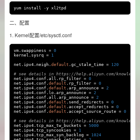
yum install 
-
y xl2tpd
二、配置
1. Kernel配置/etc/sysctl.conf
vm
.
swappiness 
=
0
kernel
.
sysrq 
=
1
net
.
ipv4
.
neigh
.
default
.
gc_stale_time 
=
120
# see details in https://help.aliyun.com/knowledge
net
.
ipv4
.
conf
.
all
.
rp_filter 
=
0
net
.
ipv4
.
conf
.
default
.
rp_filter 
=
0
net
.
ipv4
.
conf
.
default
.
arp_announce 
=
2
net
.
ipv4
.
conf
.
lo
.
arp_announce 
=
2
net
.
ipv4
.
conf
.
all
.
arp_announce 
=
2
net
.
ipv4
.
conf
.
default
.
send_redirects 
=
0
net
.
ipv4
.
conf
.
default
.
accept_redirects 
=
0
net
.
ipv4
.
conf
.
default
.
accept_source_route 
=
0
# see details in https://help.aliyun.com/knowledge
net
.
ipv4
.
tcp_max_tw_buckets 
=
5000
net
.
ipv4
.
tcp_syncookies 
=
1
net
.
ipv4
.
tcp_max_syn_backlog 
=
1024
net
.
ipv4
.
tcp_synack_retries 
=
2