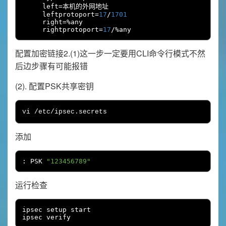
     left
=本机的外网地址
     leftprotoport
=
17
/
1701
     right
=%
any

     rightprotoport
=
17
/%
any
配置加密链接2.(1)这一步一定要用CLI命令行模式不然
后边步骤有可能报错
(2). 配置PSK共享密钥
vi 
/
etc
/
ipsec
.
secrets
添加
:
 PSK 
"123456789"
运行检查
ipsec setup start

ipsec verify