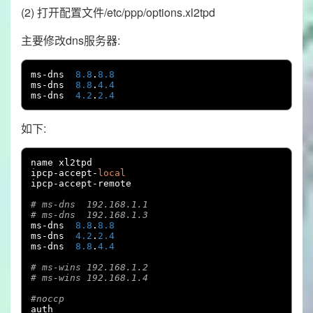
(2) 打开配置文件/etc/ppp/options.xl2tpd
主要修改dns服务器:
ms
-
dns  
8.8
.
8.8
ms
-
dns  
8.8
.
4.4
ms
-
dns  
4.2
.
2.4
如下:
name xl2tpd

ipcp
-
accept
-
local
ipcp
-
accept
-
remote

# ms-dns  192.168.1.1
# ms-dns  192.168.1.3
ms
-
dns  
8.8
.
8.8
ms
-
dns  
4.2
.
2.4
ms
-
dns  
8.8
.
4.4
# ms-wins 192.168.1.2
# ms-wins 192.168.1.4
#noccp