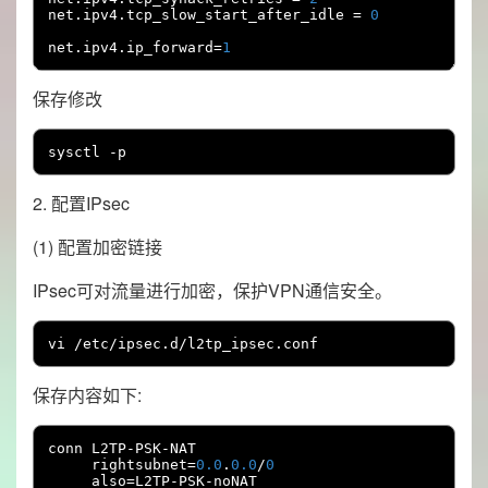
net
.
ipv4
.
tcp_slow_start_after_idle 
=
0
net
.
ipv4
.
ip_forward
=
1
保存修改
sysctl 
-
p
2. 配置IPsec
(1) 配置加密链接
IPsec可对流量进行加密，保护VPN通信安全。
vi 
/
etc
/
ipsec
.
d
/
l2tp_ipsec
.
conf
保存内容如下:
conn L2TP
-
PSK
-
NAT

     rightsubnet
=
0.0
.
0.0
/
0
     also
=
L2TP
-
PSK
-
noNAT
