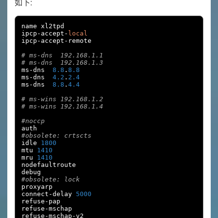
如下:
name xl2tpd

ipcp
-
accept
-
local
ipcp
-
accept
-
remote

# ms-dns  192.168.1.1
# ms-dns  192.168.1.3
ms
-
dns  
8.8
.
8.8
ms
-
dns  
4.2
.
2.4
ms
-
dns  
8.8
.
4.4
# ms-wins 192.168.1.2
# ms-wins 192.168.1.4
#noccp
#obsolete: crtscts
idle 
1800
mtu 
1410
mru 
1410
nodefaultroute

#obsolete: lock
proxyarp

connect
-
delay 
5000
refuse
-
pap

refuse
-
mschap

refuse
-
mschap
-
v2
