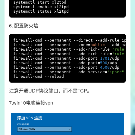
systemctl start xl2tpd

systemctl enable xl2tpd

systemctl status xl2tpd
6. 配置防火墙
firewall
-
cmd 
--
permanent 
--
direct 
--
add
-
rule ipv4 
firewall
-
cmd 
--
permanent 
--
zone
=
public
--
add
-
masque
firewall
-
cmd 
--
permanent 
--
add
-
rich
-
rule
=
'rule pro
firewall
-
cmd 
--
permanent 
--
add
-
rich
-
rule
=
'rule pro
firewall
-
cmd 
--
permanent 
--
add
-
port
=
1701
/
udp

firewall
-
cmd 
--
permanent 
--
add
-
port
=
500
/
udp

firewall
-
cmd 
--
permanent 
--
add
-
port
=
4500
/
udp

firewall
-
cmd 
--
permanent 
--
add
-
service
=
"ipsec"
firewall
-
cmd 
--
reload
注意开通UDP协议端口，而不是TCP。
7.win10电脑连接vpn