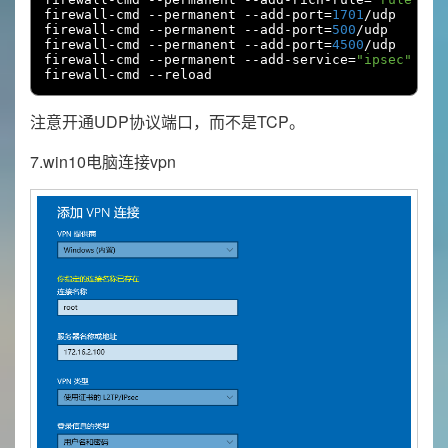
firewall
-
cmd 
--
permanent 
--
add
-
port
=
1701
/
udp

firewall
-
cmd 
--
permanent 
--
add
-
port
=
500
/
udp

firewall
-
cmd 
--
permanent 
--
add
-
port
=
4500
/
udp

firewall
-
cmd 
--
permanent 
--
add
-
service
=
"ipsec"
firewall
-
cmd 
--
reload
注意开通UDP协议端口，而不是TCP。
7.win10电脑连接vpn