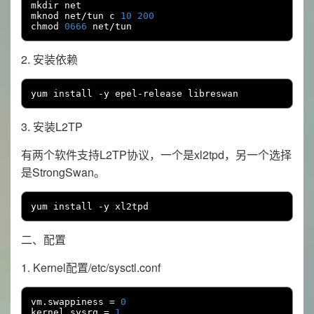
mkdir net

mknod net
/
tun c 
10
200
chmod 
0666
 net
/
tun
2. 安装依赖
yum install 
-
y epel
-
release libreswan
3. 安装L2TP
有两个软件支持L2TP协议，一个是xl2tpd，另一个选择
是StrongSwan。
yum install 
-
y xl2tpd
二、配置
1. Kernel配置/etc/sysctl.conf
vm
.
swappiness 
=
0
kernel
.
sysrq 
=
1