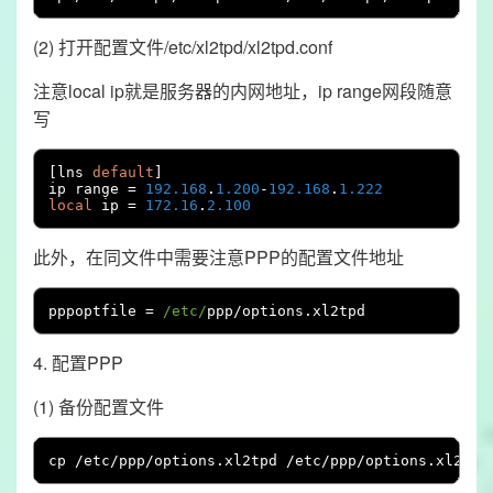
(2) 打开配置文件/etc/xl2tpd/xl2tpd.conf
注意local ip就是服务器的内网地址，ip range网段随意
写
[
lns 
default
]
ip range 
=
192.168
.
1.200
-
192.168
.
1.222
local
 ip 
=
172.16
.
2.100
此外，在同文件中需要注意PPP的配置文件地址
pppoptfile 
=
/etc/
ppp
/
options
.
xl2tpd
4. 配置PPP
(1) 备份配置文件
cp 
/
etc
/
ppp
/
options
.
xl2tpd 
/
etc
/
ppp
/
options
.
xl2tpd