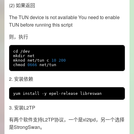
(2) 如果返回
The TUN device is not available You need to enable
TUN before running this script
则，执行
cd 
/
dev

mkdir net

mknod net
/
tun c 
10
200
chmod 
0666
 net
/
tun
2. 安装依赖
yum install 
-
y epel
-
release libreswan
3. 安装L2TP
有两个软件支持L2TP协议，一个是xl2tpd，另一个选择
是StrongSwan。