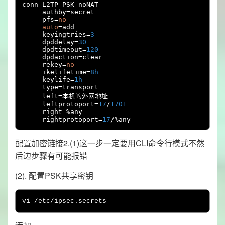
conn L2TP
-
PSK
-
noNAT

     authby
=
secret

     pfs
=
no
auto
=
add

     keyingtries
=
3
     dpddelay
=
30
     dpdtimeout
=
120
     dpdaction
=
clear

     rekey
=
no
     ikelifetime
=
8h
     keylife
=
1h
     type
=
transport

     left
=本机的外网地址
     leftprotoport
=
17
/
1701
     right
=%
any

     rightprotoport
=
17
/%
any
配置加密链接2.(1)这一步一定要用CLI命令行模式不然
后边步骤有可能报错
(2). 配置PSK共享密钥
vi 
/
etc
/
ipsec
.
secrets