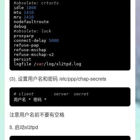
#obsolete: crtscts
idle 
1800
mtu 
1410
mru 
1410
nodefaultroute

#obsolete: lock
proxyarp

connect
-
delay 
5000
refuse
-
pap

refuse
-
mschap

refuse
-
mschap
-
v2

persist

logfile 
/
var
/
log
/
xl2tpd
.
log
(3). 设置用户名和密码 /etc/ppp/chap-secrets
# client        server  secret                  IP
用户名
*
密码
*
注意用户名前不要有空格
5. 启动xl2tpd