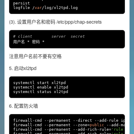
persist

logfile 
/
var
/
log
/
xl2tpd
.
log
(3). 设置用户名和密码 /etc/ppp/chap-secrets
# client        server  secret                  IP
用户名
*
密码
*
注意用户名前不要有空格
5. 启动xl2tpd
systemctl start xl2tpd

systemctl enable xl2tpd

systemctl status xl2tpd
6. 配置防火墙
firewall
-
cmd 
--
permanent 
--
direct 
--
add
-
rule ipv4 
firewall
-
cmd 
--
permanent 
--
zone
=
public
--
add
-
masque
firewall
-
cmd 
--
permanent 
--
add
-
rich
-
rule
=
'rule pro
firewall
-
cmd 
--
permanent 
--
add
-
rich
-
rule
=
'rule pro