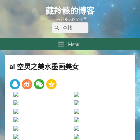
藏羚骸的博客
不积跬步无以至千里
Search
Search
for:
Menu
ai 空灵之美水墨画美女