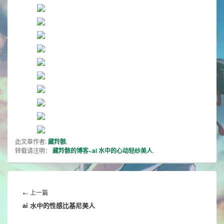
此文章作者:
藏羚骸
.
转载请注明：
藏羚骸的博客~ai 水中的心动轻纱美人
.
文
章
Previous
←
上一篇
导
ai 水中的性感比基尼美人
post:
航