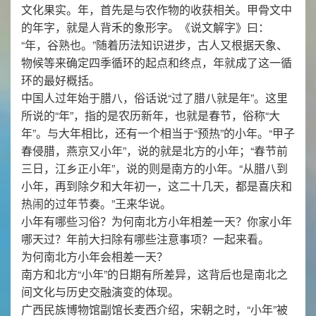
文化果实。年，首先是与农作物的收获相关。甲骨文中
的年字，就是人背禾的象形字。《说文解字》曰：
“年，谷熟也。”随着历法知识进步，古人又根据天象、
物候等来确定四季循环的起点和终点，年就成了这一循
环的最好概括。
中国人过年始于腊八，俗话说“过了腊八就是年”。这里
所说的“年”，指的是农历新年，也就是春节，俗称“大
年”。与大年相比，还有一个相当于“预热”的小年。“甲子
春侵腊，燕京又小年”，说的就是北方的小年；“春节前
三日，江乡正小年”，说的则是南方的小年。“从腊八到
小年，再到除夕和大年初一，这二十几天，都是喜庆和
热闹的过年节奏。”王来华说。
小年有哪些习俗？为何南北方小年相差一天？你家小年
哪天过？年前大扫除有哪些注意事项？一起来看。
为何南北方小年会相差一天？
南方和北方“小年”的日期有所差异，这背后也是南北之
间文化与历史交融演变的体现。
广西民族博物馆副馆长麦西介绍，宋朝之时，“小年”被