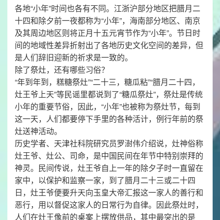
各地“小年”时间也各有不同。江浙沪部分地区把腊月二
十四和除夕前一夜都称为“小年”，海南部分地区、南京
及其周边地区则将正月十五元宵节作为“小年”。节日时
间的地域性差异折射出了各地历史文化空间的差异，但
是人们辞旧迎新的祈求是一致的。
除了祭灶，还有哪些习俗？
“年到年到，糕糖祭灶”“二十三，糖瓜粘”“腊月二十四，
灶王爷上天”等民谣里都说到了“糖瓜祭灶”，祭灶是传统
小年的重要节俗，因此，“小年”也被称为祭灶节，每到
这一天，人们都要停下手里的各种活计，例行年前的祭
灶送神活动。
历史学者、天津社科院研究员罗澍伟介绍说，灶神俗称
灶王爷、灶公、司命，是中国民间在年节中特别崇拜的
神灵。民间传说，灶王爷自上一年的除夕子时一直留在
家中，以保护和监察一家，到了腊月二十三或二十四
日，灶王爷便要升天向玉皇大帝汇报这一家人的善行和
恶行，用以督促这家人的日常行为自律。因此祭灶时，
人们在灶王像前的桌案上摆放供品，其中最突出的是