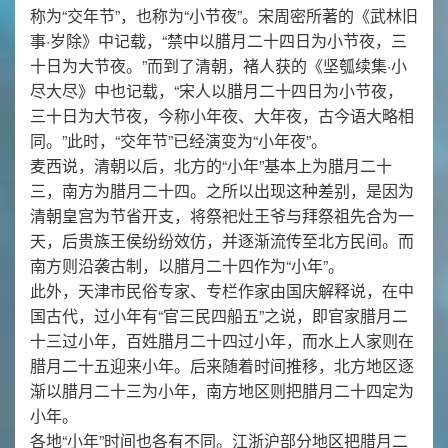
称为“交年节”，也称为“小节夜”。宋周密所著的《武林旧
事·岁除》中记载，“禁中以腊月二十四日为小节夜，三
十日为大节夜。”而到了清朝，褚人获的《坚瓠续集·小
尽大尽》中也记载，“宋人以腊月二十四日为小节夜，
三十日为大节夜，今称小年夜、大年夜，古今语大略相
同。”此时，“交年节”已经演变为“小年夜”。
麦西说，清朝以后，北方的“小年”基本上为腊月二十
三，南方为腊月二十四。之所以出现这种差别，是因为
清朝皇宫为节省开支，将祭祀灶王爷与拜祭祖先合为一
天，后贵族王侯纷纷效仿，并逐渐流传至北方民间。而
南方则沿袭古制，以腊月二十四作为“小年”。
此外，天津市民俗专家、专栏作家由国庆解释说，在中
国古代，过小年有“官三民四船五”之说，即官家腊月二
十三过小年，百姓腊月二十四过小年，而水上人家则在
腊月二十五迎来小年。后来随着时间推移，北方地区逐
渐以腊月二十三为小年，南方地区则把腊月二十四定为
小年。
各地“小年”时间也各有不同。江浙沪部分地区把腊月二