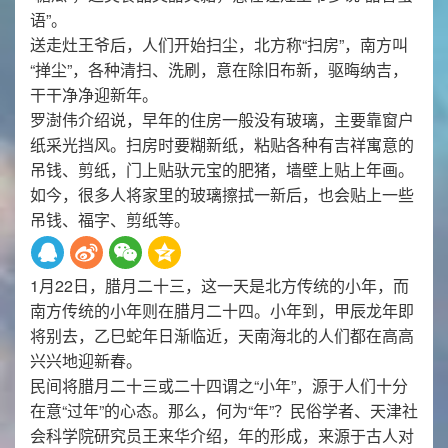
语”。
送走灶王爷后，人们开始扫尘，北方称“扫房”，南方叫
“掸尘”，各种清扫、洗刷，意在除旧布新，驱晦纳吉，
干干净净迎新年。
罗澍伟介绍说，早年的住房一般没有玻璃，主要靠窗户
纸采光挡风。扫房时要糊新纸，粘贴各种有吉祥寓意的
吊钱、剪纸，门上贴驮元宝的肥猪，墙壁上贴上年画。
如今，很多人将家里的玻璃擦拭一新后，也会贴上一些
吊钱、福字、剪纸等。
1月22日，腊月二十三，这一天是北方传统的小年，而
南方传统的小年则在腊月二十四。小年到，甲辰龙年即
将别去，乙巳蛇年日渐临近，天南海北的人们都在高高
兴兴地迎新春。
民间将腊月二十三或二十四谓之“小年”，源于人们十分
在意“过年”的心态。那么，何为“年”？民俗学者、天津社
会科学院研究员王来华介绍，年的形成，来源于古人对