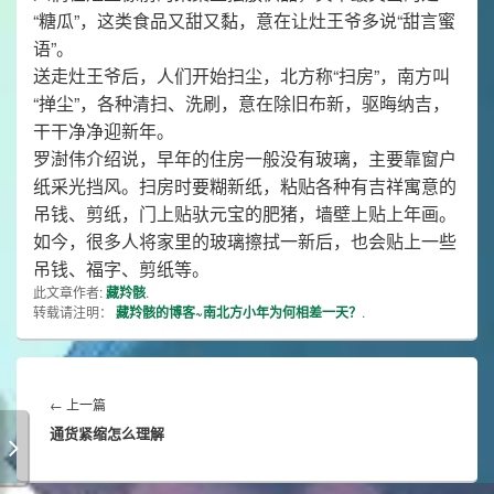
“糖瓜”，这类食品又甜又黏，意在让灶王爷多说“甜言蜜
语”。
送走灶王爷后，人们开始扫尘，北方称“扫房”，南方叫
“掸尘”，各种清扫、洗刷，意在除旧布新，驱晦纳吉，
干干净净迎新年。
罗澍伟介绍说，早年的住房一般没有玻璃，主要靠窗户
纸采光挡风。扫房时要糊新纸，粘贴各种有吉祥寓意的
吊钱、剪纸，门上贴驮元宝的肥猪，墙壁上贴上年画。
如今，很多人将家里的玻璃擦拭一新后，也会贴上一些
吊钱、福字、剪纸等。
此文章作者:
藏羚骸
.
转载请注明：
藏羚骸的博客~南北方小年为何相差一天？
.
文
章
Previous
←
上一篇
导
通货紧缩怎么理解
post:
航