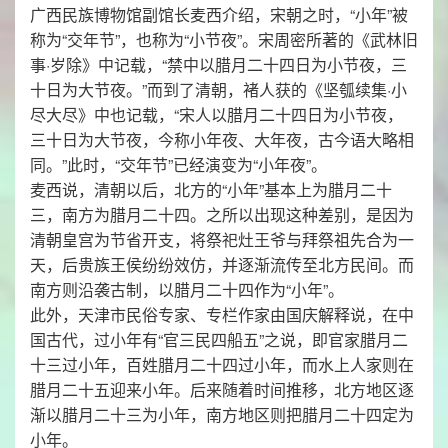
广西民族博物馆副馆长麦西介绍，宋朝之时，“小年”被
称为“交年节”，也称为“小节夜”。宋周密所著的《武林旧
事·岁除》中记载，“禁中以腊月二十四日为小节夜，三
十日为大节夜。”而到了清朝，褚人获的《坚瓠续集·小
尽大尽》中也记载，“宋人以腊月二十四日为小节夜，
三十日为大节夜，今称小年夜、大年夜，古今语大略相
同。”此时，“交年节”已经演变为“小年夜”。
麦西说，清朝以后，北方的“小年”基本上为腊月二十
三，南方为腊月二十四。之所以出现这种差别，是因为
清朝皇宫为节省开支，将祭祀灶王爷与拜祭祖先合为一
天，后贵族王侯纷纷效仿，并逐渐流传至北方民间。而
南方则沿袭古制，以腊月二十四作为“小年”。
此外，天津市民俗专家、专栏作家由国庆解释说，在中
国古代，过小年有“官三民四船五”之说，即官家腊月二
十三过小年，百姓腊月二十四过小年，而水上人家则在
腊月二十五迎来小年。后来随着时间推移，北方地区逐
渐以腊月二十三为小年，南方地区则把腊月二十四定为
小年。