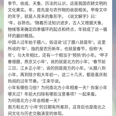
季节、收成、天象、历法的认识，这是我国农耕文明的
文化果实。年，首先是与农作物的收获相关。甲骨文中
的年字，就是人背禾的象形字。《说文解字》曰：
“年，谷熟也。”随着历法知识进步，古人又根据天象、
物候等来确定四季循环的起点和终点，年就成了这一循
环的最好概括。
中国人过年始于腊八，俗话说“过了腊八就是年”。这里
所说的“年”，指的是农历新年，也就是春节，俗称“大
年”。与大年相比，还有一个相当于“预热”的小年。“甲子
春侵腊，燕京又小年”，说的就是北方的小年；“春节前
三日，江乡正小年”，说的则是南方的小年。“从腊八到
小年，再到除夕和大年初一，这二十几天，都是喜庆和
热闹的过年节奏。”王来华说。
小年有哪些习俗？为何南北方小年相差一天？你家小年
哪天过？年前大扫除有哪些注意事项？一起来看。
为何南北方小年会相差一天？
南方和北方“小年”的日期有所差异，这背后也是南北之
间文化与历史交融演变的体现。