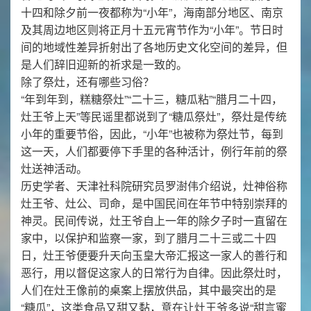
十四和除夕前一夜都称为“小年”，海南部分地区、南京
及其周边地区则将正月十五元宵节作为“小年”。节日时
间的地域性差异折射出了各地历史文化空间的差异，但
是人们辞旧迎新的祈求是一致的。
除了祭灶，还有哪些习俗？
“年到年到，糕糖祭灶”“二十三，糖瓜粘”“腊月二十四，
灶王爷上天”等民谣里都说到了“糖瓜祭灶”，祭灶是传统
小年的重要节俗，因此，“小年”也被称为祭灶节，每到
这一天，人们都要停下手里的各种活计，例行年前的祭
灶送神活动。
历史学者、天津社科院研究员罗澍伟介绍说，灶神俗称
灶王爷、灶公、司命，是中国民间在年节中特别崇拜的
神灵。民间传说，灶王爷自上一年的除夕子时一直留在
家中，以保护和监察一家，到了腊月二十三或二十四
日，灶王爷便要升天向玉皇大帝汇报这一家人的善行和
恶行，用以督促这家人的日常行为自律。因此祭灶时，
人们在灶王像前的桌案上摆放供品，其中最突出的是
“糖瓜”，这类食品又甜又黏，意在让灶王爷多说“甜言蜜