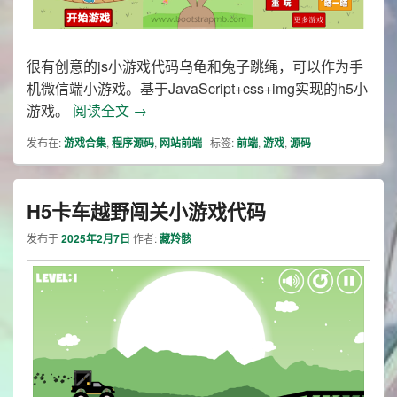
很有创意的js小游戏代码乌龟和兔子跳绳，可以作为手
机微信端小游戏。基于JavaScript+css+img实现的h5小
乌龟兔子跳绳小游戏js代码
游戏。
阅读全文
→
发布在:
游戏合集
,
程序源码
,
网站前端
|
标签:
前端
,
游戏
,
源码
H5卡车越野闯关小游戏代码
发布于
2025年2月7日
作者:
藏羚骸