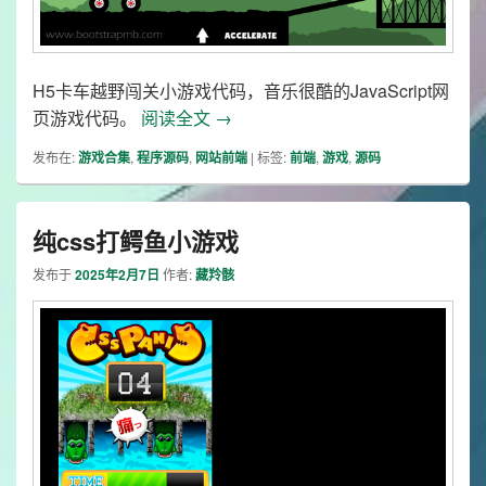
H5卡车越野闯关小游戏代码，音乐很酷的JavaScript网
H5卡车越野闯关小游戏代码
页游戏代码。
阅读全文
→
发布在:
游戏合集
,
程序源码
,
网站前端
|
标签:
前端
,
游戏
,
源码
纯css打鳄鱼小游戏
发布于
2025年2月7日
作者:
藏羚骸