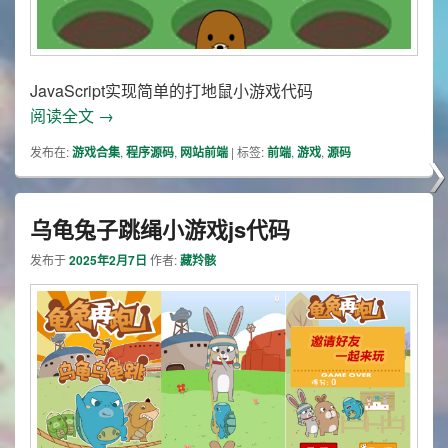
JavaScript实现简单的打地鼠小游戏代码
JavaScript打地鼠
阅读全文
→
发布在:
游戏合集
,
程序源码
,
网站前端
|
标签:
前端
,
游戏
,
源码
乌龟兔子跳绳小游戏js代码
发布于
2025年2月7日
作者:
藏羚骸