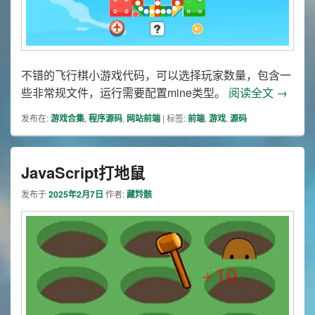
不错的飞行棋小游戏代码，可以选择玩家数量，包含一
HTM
些非常规文件，运行需要配置mine类型。
阅读全文
→
发布在:
游戏合集
,
程序源码
,
网站前端
|
标签:
前端
,
游戏
,
源码
JavaScript打地鼠
发布于
2025年2月7日
作者:
藏羚骸