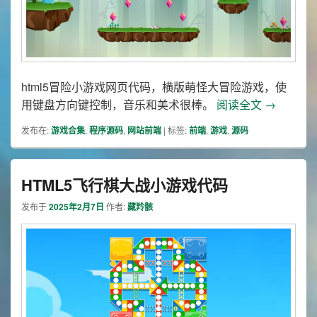
html5冒险小游戏网页代码，横版萌怪大冒险游戏，使
html5
用键盘方向键控制，音乐和美术很棒。
阅读全文
→
发布在:
游戏合集
,
程序源码
,
网站前端
|
标签:
前端
,
游戏
,
源码
HTML5飞行棋大战小游戏代码
发布于
2025年2月7日
作者:
藏羚骸