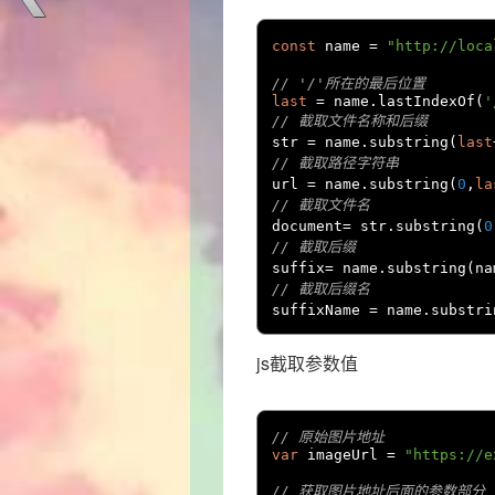
const
 name 
=
"http://loc
// '/'所在的最后位置
last
=
 name
.
lastIndexOf
(
'
// 截取文件名称和后缀
str 
=
 name
.
substring
(
last
// 截取路径字符串
url 
=
 name
.
substring
(
0
,
la
// 截取文件名
document
=
 str
.
substring
(
0
// 截取后缀
suffix
=
 name
.
substring
(
na
// 截取后缀名
suffixName 
=
 name
.
substri
js截取参数值
// 原始图片地址
var
 imageUrl 
=
"https://e
// 获取图片地址后面的参数部分（