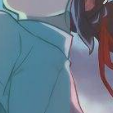
00/img