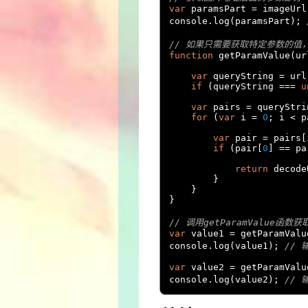
var
 paramsPart 
=
 imageUrl
console
.
log
(
paramsPart
);
// 如果只需要获取特定参数的值
function
 getParamValue
(
ur
var
 queryString 
=
 url
if
(
queryString 
===
u
var
 pairs 
=
 queryStri
for
(
var
 i 
=
0
;
 i 
<
 p
var
 pair 
=
 pairs
[
if
(
pair
[
0
]
==
 pa
return
 decode
}
}
}
// 调用getParamValue函
var
 value1 
=
 getParamValu
console
.
log
(
value1
);
// 
var
 value2 
=
 getParamValu
console
.
log
(
value2
);
// 