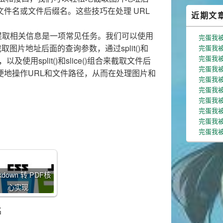
件名或文件后缀名。这些技巧在处理 URL
近期文
RL和提取相关信息是一项常见任务。我们可以使用
完蛋我
松截取图片地址后面的查询参数，通过split()和
完蛋我被
完蛋我被
及使用split()和slice()组合来截取文件后
完蛋我被
便地操作URL和文件路径，从而在处理图片和
完蛋我被
完蛋我被
完蛋我被
完蛋我
完蛋我
完蛋我被
kdown 转 PDF核
心实现
名