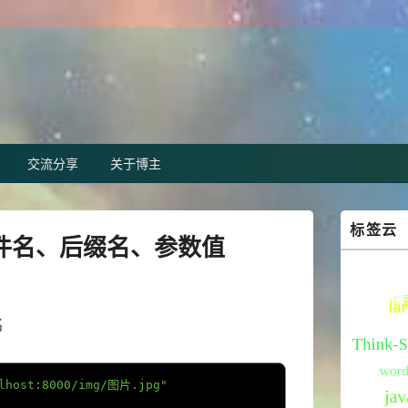
交流分享
关于博主
Primary
标签云
Sidebar
文件名、后缀名、参数值
Widget
Area
名
alhost:8000/img/图片.jpg"