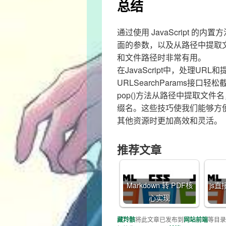
总结
通过使用 JavaScript 
面的参数，以及从路径中提取文
和文件路径时非常有用。
在JavaScript中，处理U
URLSearchParams接口轻
pop()方法从路径中提取文件名，以
缀名。这些技巧使我们能够方
其他资源时更加高效和灵活。
推荐文章
Markdown 转 PDF核
js
心实现
藏羚骸
将此文章已发布到
网站前端
等目录