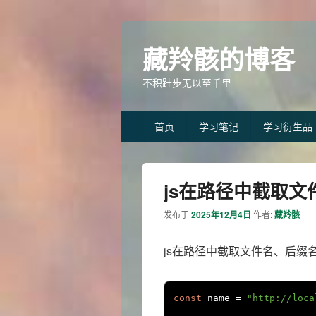
藏羚骸的博客
不积跬步无以至千里
Primary
首页
学习笔记
学习衍生品
menu
js在路径中截取
发布于
2025年12月4日
作者:
藏羚骸
js在路径中截取文件名、后缀
const
 name 
=
"http://loc