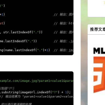
/'
)
+
1
)
// 输出：图片.jpg
st
)
// 输出：http://localhost:80
推荐文
,
 str
.
lastIndexOf
(
"."
))
// 输出：图片
me
.
lastIndexOf
(
"."
))
// 输出：.jpg
ng
(
name
.
lastIndexOf
(
"."
)+
1
)
// 输出：jpg
xample.com/image.jpg?param1=value1&param2=value2"
;
包括"?"）
.
substring
(
imageUrl
.
indexOf
(
"?"
)
+
1
);
// 输出结果为 "param1=value1&param2=value2"
，可以进行更详细的处理