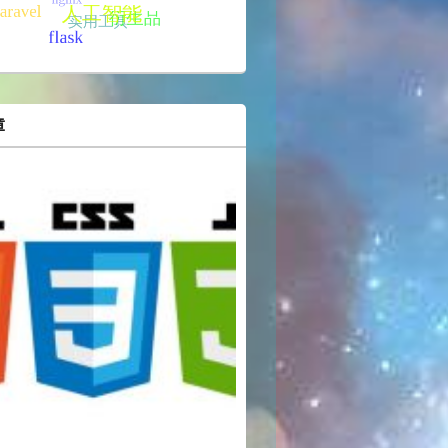
00/img
章