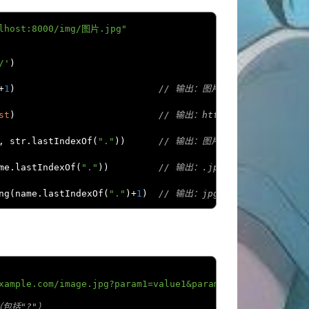
alhost:8000/img/图片.jpg"
/'
)
+
1
)
// 输出：图片.jpg
st
)
// 输出：http://localhost:80
,
 str
.
lastIndexOf
(
"."
))
// 输出：图片
me
.
lastIndexOf
(
"."
))
// 输出：.jpg
ng
(
name
.
lastIndexOf
(
"."
)+
1
)
// 输出：jpg
xample.com/image.jpg?param1=value1&param2=value2"
;
包括"?"）