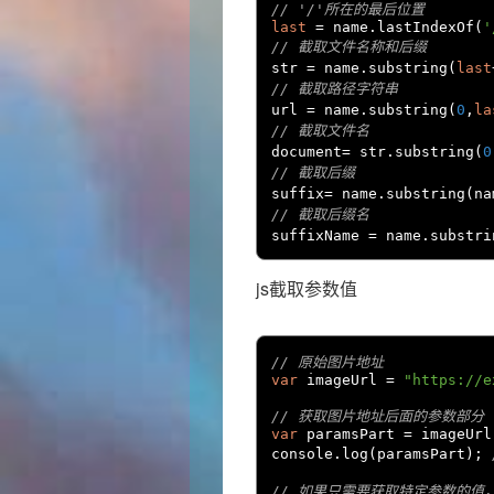
// '/'所在的最后位置
last
=
 name
.
lastIndexOf
(
'
// 截取文件名称和后缀
str 
=
 name
.
substring
(
last
// 截取路径字符串
url 
=
 name
.
substring
(
0
,
la
// 截取文件名
document
=
 str
.
substring
(
0
// 截取后缀
suffix
=
 name
.
substring
(
na
// 截取后缀名
suffixName 
=
 name
.
substri
js截取参数值
// 原始图片地址
var
 imageUrl 
=
"https://e
// 获取图片地址后面的参数部分（
var
 paramsPart 
=
 imageUrl
console
.
log
(
paramsPart
);
// 如果只需要获取特定参数的值