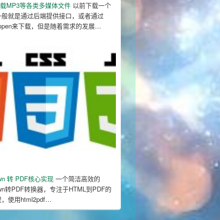
下载MP3等各类多媒体文件
以前下载一个
一般就是通过后端提供接口，或者通过
ow.open来下载，但是随着需求的发展…
l
;
own 转 PDF核心实现
一个简洁高效的
down转PDF转换器，专注于HTML到PDF的
使用html2pdf…