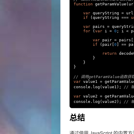
function
 getParamValue
(
ur
var
 queryString 
=
 url
if
(
queryString 
===
u
var
 pairs 
=
 queryStri
for
(
var
 i 
=
0
;
 i 
<
 p
var
 pair 
=
 pairs
[
if
(
pair
[
0
]
==
 pa
return
 decode
}
}
}
// 调用getParamValue函
var
 value1 
=
 getParamValu
console
.
log
(
value1
);
// 
var
 value2 
=
 getParamValu
console
.
log
(
value2
);
// 
总结
通过使用 JavaScript 