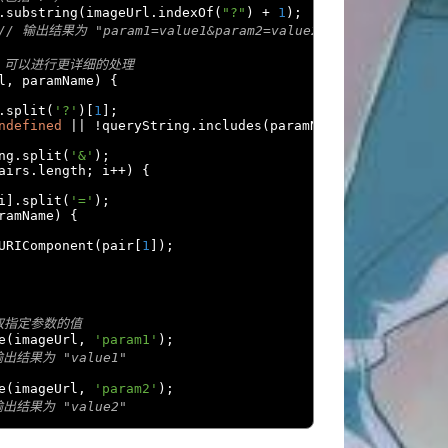
.
substring
(
imageUrl
.
indexOf
(
"?"
)
+
1
);
// 输出结果为 "param1=value1&param2=value2"
，可以进行更详细的处理
l
,
 paramName
)
{
.
split
(
'?'
)[
1
];
ndefined
||
!
queryString
.
includes
(
paramName
))
return
nul
ng
.
split
(
'&'
);
airs
.
length
;
 i
++)
{
i
].
split
(
'='
);
ramName
)
{
URIComponent
(
pair
[
1
]);
数获取指定参数的值
e
(
imageUrl
,
'param1'
);
输出结果为 "value1"
e
(
imageUrl
,
'param2'
);
输出结果为 "value2"