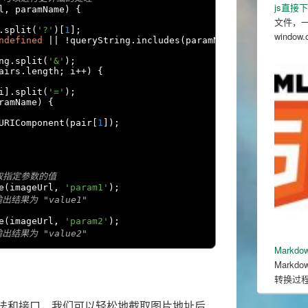
js直接
l
,
 paramName
)
{
文件，
.
split
(
'?'
)[
1
];
wind
ndefined
||
!
queryString
.
includes
(
paramName
))
return
nul
ng
.
split
(
'&'
);
airs
.
length
;
 i
++)
{
i
].
split
(
'='
);
ramName
)
{
URIComponent
(
pair
[
1
]);
数获取指定参数的值
e
(
imageUrl
,
'param1'
);
输出结果为 "value1"
e
(
imageUrl
,
'param2'
);
输出结果为 "value2"
Markd
Mark
转换过程，
的内置方法和接口，我们可以轻松地截取图片地址后