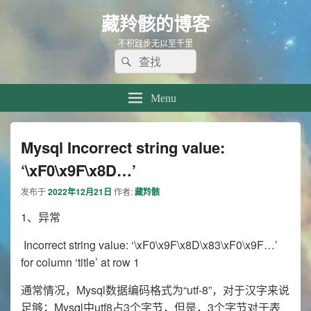
藏羚骸的博客
不积跬步无以至千里
Search
Search
for:
Menu
Mysql Incorrect string value:
‘\xF0\x9F\x8D…’
发布于
2022年12月21日
作者:
藏羚骸
1、异常
Incorrect string value: ‘\xF0\x9F\x8D\x83\xF0\x9F…’
for column ‘title’ at row 1
通常情况，Mysql数据编码格式为“utf-8”，对于汉字来说
足够；Mysql中utf8占3个字节，但是，3个字节对于表