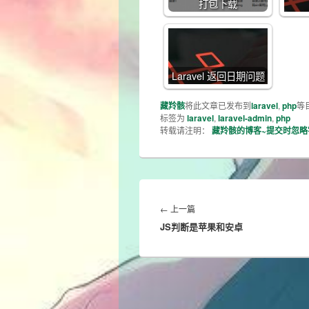
打包下载
Laravel 返回日期问题
藏羚骸
将此文章已发布到
laravel
,
php
等
标签为
laravel
,
laravel-admin
,
php
转载请注明：
藏羚骸的博客~提交时忽
文
章
Previous
←
上一篇
导
JS判断是苹果和安卓
post:
航