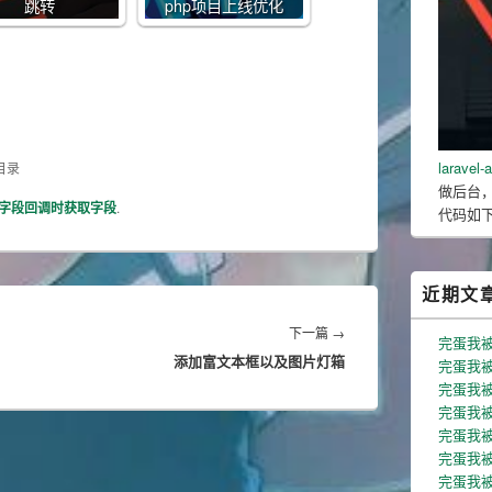
跳转
php项目上线优化
larave
目录
做后台，
略字段回调时获取字段
.
代码如
近期文
Next
下一篇
→
完蛋我
添加富文本框以及图片灯箱
post:
完蛋我被
完蛋我被
完蛋我被
完蛋我被
完蛋我被
完蛋我被