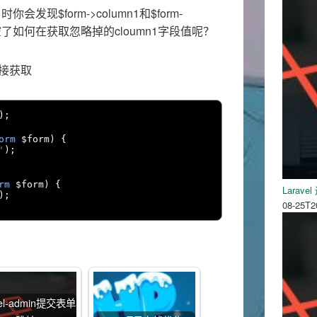
时你会发现$form->column1和$form-
据都为空了如何在获取忽略掉的cloumn1字段值呢？
直接获取
);
orm
 $form
)
{
'
);
rm
 $form
)
{
Larav
);
08-25T2
vel-admin提交表单