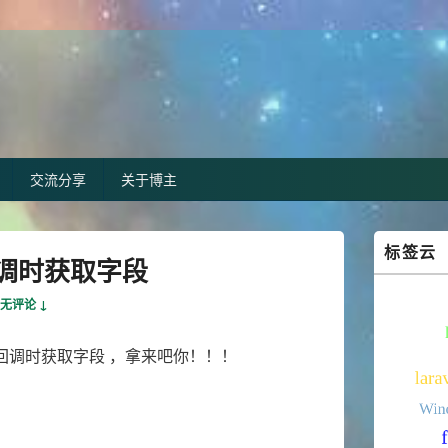
交流分享
关于博主
Primary
标签云
Sidebar
调时获取字段
Widget
Area
无评论 ↓
略字段回调时获取字段 ，拿来吧你！！！