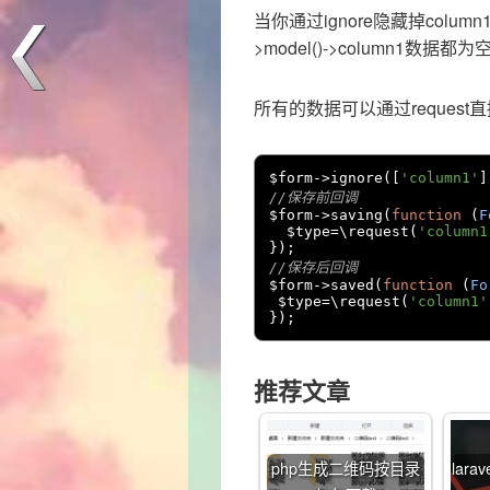
当你通过ignore隐藏掉column1
>model()->column1数
所有的数据可以通过request
$form
->
ignore
([
'column1'
]
//保存前回调
$form
->
saving
(
function
(
F
  $type
=
\request
(
'column1
});
//保存后回调
$form
->
saved
(
function
(
Fo
 $type
=
\request
(
'column1'
});
推荐文章
php生成二维码按目录
lara