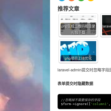
推荐文章
php生成二维码按目录
lara
打包下载
php项目上线优化
laravel-admin提交时忽
表单提交时隐藏数据
//忽略掉不需要保存的字段
$form
->
ignore
([
'column1'
,