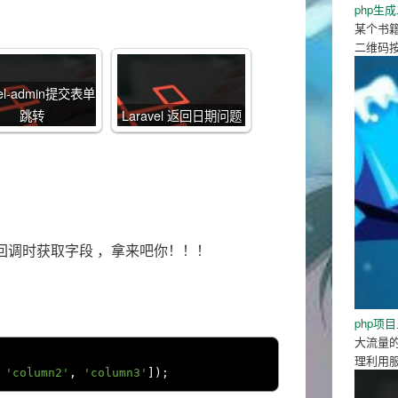
php生
某个书
二维码
vel-admin提交表单
跳转
Laravel 返回日期问题
略字段回调时获取字段 ，拿来吧你！！！
php项
大流量
理利用
'column2'
,
'column3'
]);