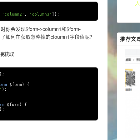
'column2'
,
'column3'
]);
时你会发现$form->column1和$form-
据都为空了如何在获取忽略掉的cloumn1字段值呢？
推荐文
直接获取
);
orm
 $form
)
{
'
);
rm
 $form
)
{
);