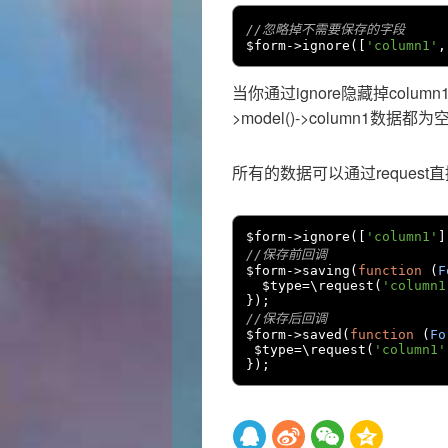
//忽略掉不需要保存的字段
$form
->
ignore
([
'column1'
,
当你通过ignore隐藏掉column1
>model()->column1数
所有的数据可以通过request
$form
->
ignore
([
'column1'
]
//保存前回调
$form
->
saving
(
function
(
F
  $type
=
\request
(
'column1
});
//保存后回调
$form
->
saved
(
function
(
Fo
 $type
=
\request
(
'column1'
});