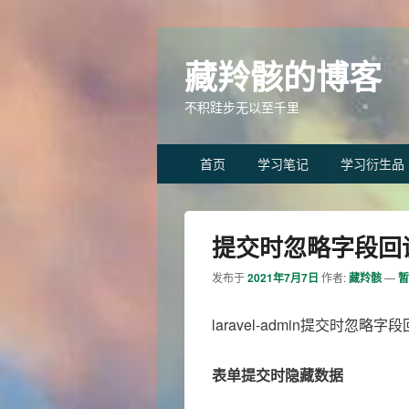
藏羚骸的博客
不积跬步无以至千里
Primary
首页
学习笔记
学习衍生品
menu
提交时忽略字段回
发布于
2021年7月7日
作者:
藏羚骸
—
暂
laravel-admin提交时忽
表单提交时隐藏数据