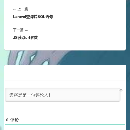
文
章
Previous
←
上一篇
导
Laravel查询转SQL语句
post:
航
Next
下一篇
→
JS获取url参数
post:
100
0
评论