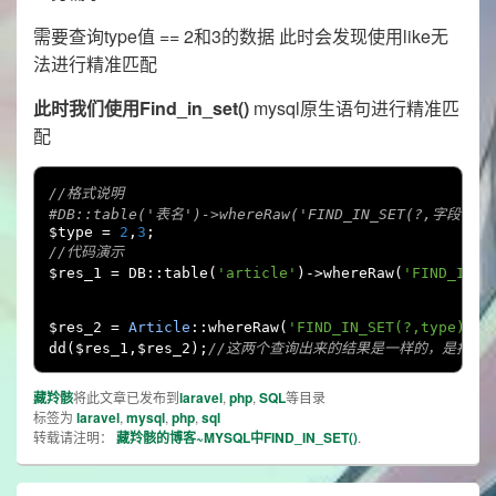
需要查询type值 == 2和3的数据 此时会发现使用like无
法进行精准匹配
此时我们使用Find_in_set()
mysql原生语句进行精准匹
配
//格式说明
#DB::table('表名')->whereRaw('FIND_IN_SET(?,字段名
$type 
=
2
,
3
;
//代码演示
$res_1 
=
 DB
::
table
(
'article'
)->
whereRaw
(
'FIND_IN_S
$res_2 
=
Article
::
whereRaw
(
'FIND_IN_SET(?,type)'
,[
dd
(
$res_1
,
$res_2
);
//这两个查询出来的结果是一样的，是指结果集
藏羚骸
将此文章已发布到
laravel
,
php
,
SQL
等目录
标签为
laravel
,
mysql
,
php
,
sql
转载请注明：
藏羚骸的博客~MYSQL中FIND_IN_SET()
.