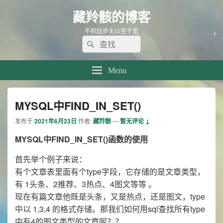
藏羚骸的博客
不积跬步无以至千里
Search
Search
for:
Menu
MYSQL中FIND_IN_SET()
发布于
2021年6月23日
作者:
藏羚骸
—
暂无评论 ↓
MYSQL中FIND_IN_SET()函数的使用
首先举个例子来说：
有个文章表里面有个type字段，它存储的是文章类型，
有 1头条、2推荐、3热点、4图文等等 。
现在有篇文章他既是头条，又是热点，还是图文，type
中以 1,3,4 的格式存储。那我们如何用sql查找所有type
中有4的图文类型的文章呢？？