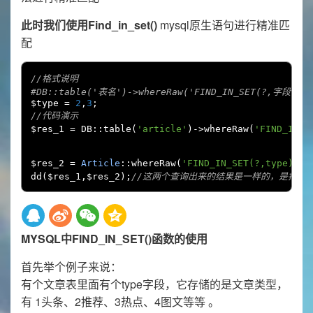
此时我们使用Find_in_set()
mysql原生语句进行精准匹
配
//格式说明
#DB::table('表名')->whereRaw('FIND_IN_SET(?,字段名
$type 
=
2
,
3
;
//代码演示
$res_1 
=
 DB
::
table
(
'article'
)->
whereRaw
(
'FIND_IN_S
$res_2 
=
Article
::
whereRaw
(
'FIND_IN_SET(?,type)'
,[
dd
(
$res_1
,
$res_2
);
//这两个查询出来的结果是一样的，是指结果集
MYSQL中FIND_IN_SET()函数的使用
首先举个例子来说：
有个文章表里面有个type字段，它存储的是文章类型，
有 1头条、2推荐、3热点、4图文等等 。